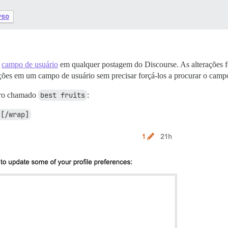
rso
e
campo de usuário
em qualquer postagem do Discourse. As alterações fei
rações em um campo de usuário sem precisar forçá-los a procurar o campo
ro chamado
best fruits
:
][/wrap]