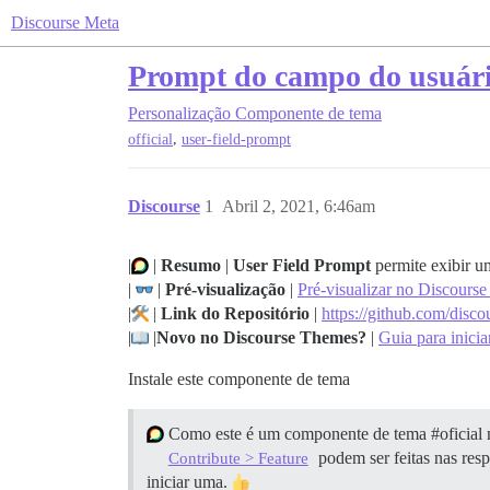
Discourse Meta
Prompt do campo do usuár
Personalização
Componente de tema
,
official
user-field-prompt
Discourse
1
Abril 2, 2021, 6:46am
|
|
Resumo
|
User Field Prompt
permite exibir u
|
|
Pré-visualização
|
Pré-visualizar no Discours
|
|
Link do Repositório
|
https://github.com/disco
|
|
Novo no Discourse Themes?
|
Guia para inici
Instale este componente de tema
Como este é um componente de tema
#oficial
m
podem ser feitas nas res
Contribute > Feature
iniciar uma.