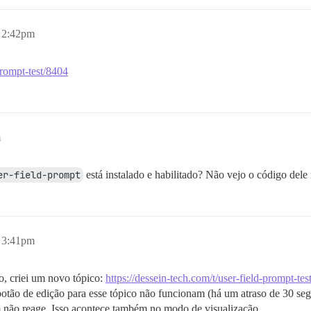
, 2:42pm
prompt-test/8404
m
er-field-prompt
está instalado e habilitado? Não vejo o código del
, 3:41pm
o, criei um novo tópico:
https://dessein-tech.com/t/user-field-prompt-te
 botão de edição para esse tópico não funcionam (há um atraso de 30 se
m não reage. Isso acontece também no modo de visualização.