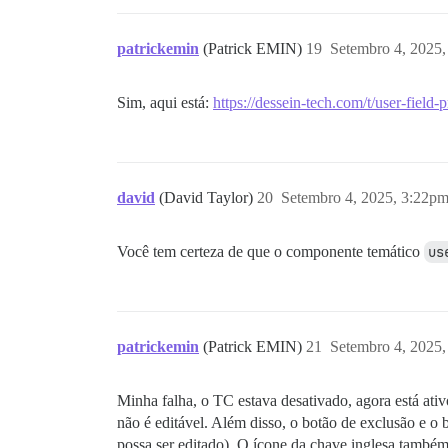
patrickemin
(Patrick EMIN)
19
Setembro 4, 2025
Sim, aqui está:
https://dessein-tech.com/t/user-field-
david
(David Taylor)
20
Setembro 4, 2025, 3:22p
Você tem certeza de que o componente temático
us
patrickemin
(Patrick EMIN)
21
Setembro 4, 2025
Minha falha, o TC estava desativado, agora está ativ
não é editável. Além disso, o botão de exclusão e o
possa ser editado). O ícone da chave inglesa també