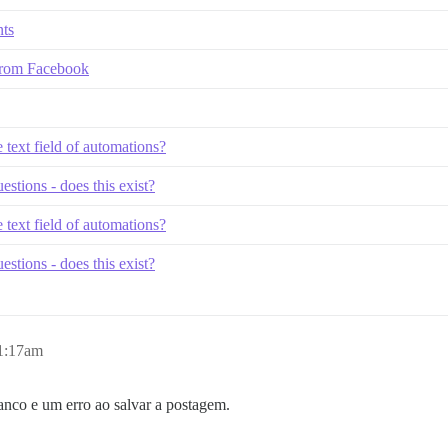
nts
 from Facebook
e text field of automations?
stions - does this exist?
e text field of automations?
stions - does this exist?
 1:17am
nco e um erro ao salvar a postagem.