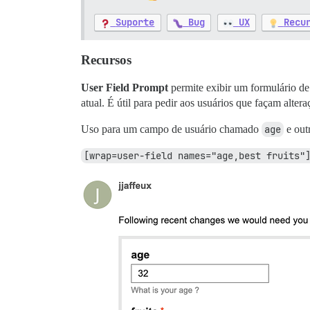
Suporte
Bug
UX
Recu
Recursos
User Field Prompt
permite exibir um formulário d
atual. É útil para pedir aos usuários que façam alte
Uso para um campo de usuário chamado
age
e out
[wrap=user-field names="age,best fruits"