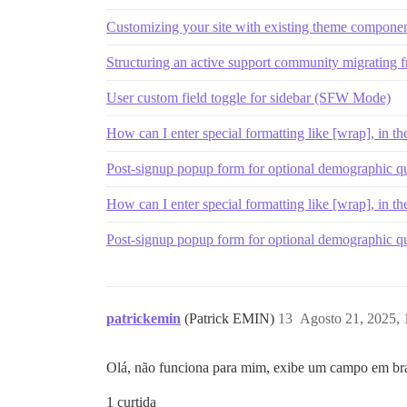
Customizing your site with existing theme compone
Structuring an active support community migrating
User custom field toggle for sidebar (SFW Mode)
How can I enter special formatting like [wrap], in th
Post-signup popup form for optional demographic que
How can I enter special formatting like [wrap], in th
Post-signup popup form for optional demographic que
patrickemin
(Patrick EMIN)
13
Agosto 21, 2025,
Olá, não funciona para mim, exibe um campo em bra
1 curtida