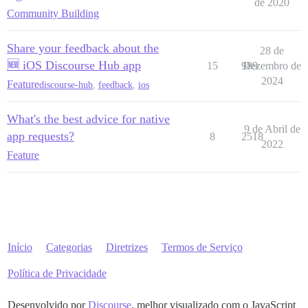
de 2020
Community Building
Share your feedback about the
28 de
🆕 iOS Discourse Hub app
15
989
Dezembro de
2024
Feature
discourse-hub
,
feedback
,
ios
What's the best advice for native
9 de Abril de
app requests?
8
2518
2022
Feature
Início
Categorias
Diretrizes
Termos de Serviço
Política de Privacidade
Desenvolvido por
Discourse
, melhor visualizado com o JavaScript