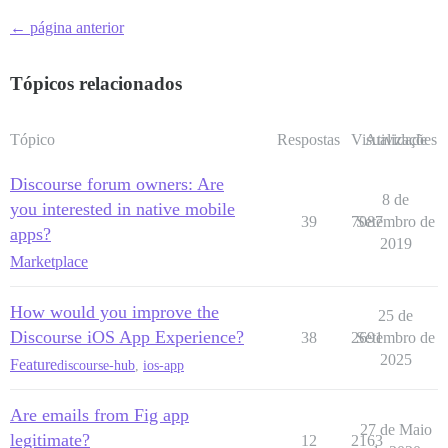
← página anterior
Tópicos relacionados
Tópico
Respostas
Visualizações
Atividade
Discourse forum owners: Are
8 de
you interested in native mobile
39
7087
Setembro de
apps?
2019
Marketplace
How would you improve the
25 de
Discourse iOS App Experience?
38
2691
Setembro de
2025
Feature
discourse-hub
,
ios-app
Are emails from Fig app
27 de Maio
legitimate?
12
2163