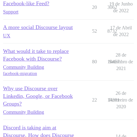
Facebook-like Feed?
19 de Junho
20
3062
de 2022
Support
A more social Discourse layout
17 de Abril
52
8732
de 2022
UX
What would it take to replace
28 de
Facebook with Discourse?
80
10457
Setembro de
Community Building
2021
facebook-migration
Why use Discourse over
26 de
Linkedin, Google, or Facebook
22
14281
Fevereiro de
Groups?
2020
Community Building
Discord is taking aim at
Discourse. How does Discourse
14 de