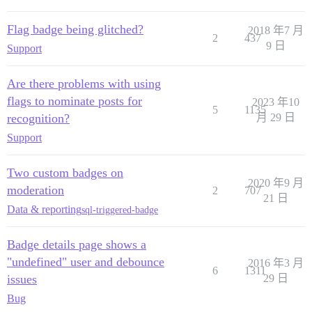
Flag badge being glitched?
2018 年7 月
2
437
9 日
Support
Are there problems with using
flags to nominate posts for
2023 年10
5
1135
recognition?
月 29 日
Support
Two custom badges on
2020 年9 月
moderation
2
707
21 日
Data & reporting
sql-triggered-badge
Badge details page shows a
"undefined" user and debounce
2016 年3 月
6
1311
issues
29 日
Bug