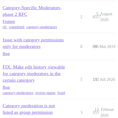
Category-Specific Moderators,
phase 2 RFC
5. August
2
4557
2020
Feature
rfc
,
completed
,
category-moderators
Issue with category permissions
only for moderators
8
895
10. Mai 2019
Bug
FIX: Make edit history viewable
for category moderators in the
5
133
21. Juli 2026
certain catergory
Bug
category-moderators
,
review-queue
,
fixed
Category moderation is not
13. Februar
listed as group permission
3
355
2026