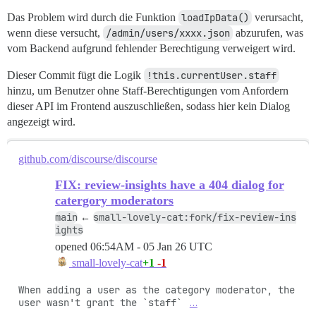
Das Problem wird durch die Funktion
loadIpData()
verursacht,
wenn diese versucht,
/admin/users/xxxx.json
abzurufen, was
vom Backend aufgrund fehlender Berechtigung verweigert wird.
Dieser Commit fügt die Logik
!this.currentUser.staff
hinzu, um Benutzer ohne Staff-Berechtigungen vom Anfordern
dieser API im Frontend auszuschließen, sodass hier kein Dialog
angezeigt wird.
github.com/discourse/discourse
FIX: review-insights have a 404 dialog for
catergory moderators
main
small-lovely-cat:fork/fix-review-ins
←
ights
opened
06:54AM - 05 Jan 26 UTC
+1
-1
small-lovely-cat
When adding a user as the category moderator, the 
user wasn't grant the `staff` 
…