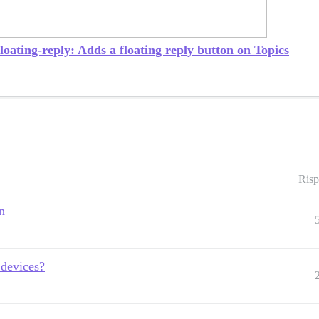
loating-reply: Adds a floating reply button on Topics
Risp
n
 devices?