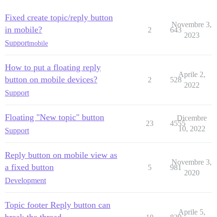
Fixed create topic/reply button
Novembre 3,
in mobile?
2
643
2023
Support
mobile
How to put a floating reply
Aprile 2,
button on mobile devices?
2
528
2022
Support
Floating "New topic" button
Dicembre
23
4555
10, 2022
Support
Reply button on mobile view as
Novembre 3,
a fixed button
5
981
2020
Development
Topic footer Reply button can
Aprile 5,