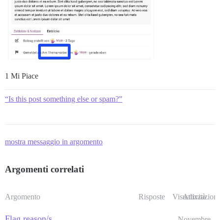
1 Mi Piace
“Is this post something else or spam?”
mostra messaggio in argomento
Argomenti correlati
Argomento
Risposte
Visualizzazioni
Attività
Flag reason/s
Novembre