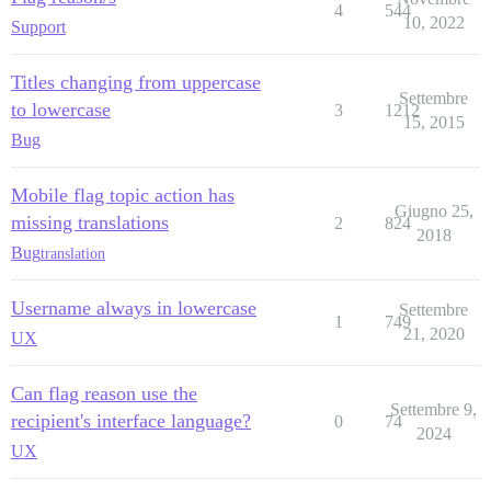
4
544
10, 2022
Support
Titles changing from uppercase
Settembre
to lowercase
3
1212
15, 2015
Bug
Mobile flag topic action has
Giugno 25,
missing translations
2
824
2018
Bug
translation
Username always in lowercase
Settembre
1
749
21, 2020
UX
Can flag reason use the
Settembre 9,
recipient's interface language?
0
74
2024
UX