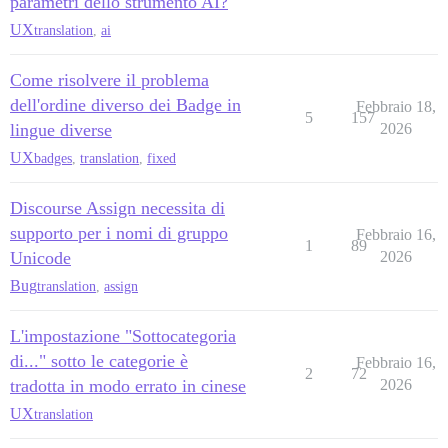
parametri dello strumento AI?
UX
translation
,
ai
Come risolvere il problema
dell'ordine diverso dei Badge in
Febbraio 18,
5
157
lingue diverse
2026
UX
badges
,
translation
,
fixed
Discourse Assign necessita di
supporto per i nomi di gruppo
Febbraio 16,
1
89
Unicode
2026
Bug
translation
,
assign
L'impostazione "Sottocategoria
di..." sotto le categorie è
Febbraio 16,
2
72
tradotta in modo errato in cinese
2026
UX
translation