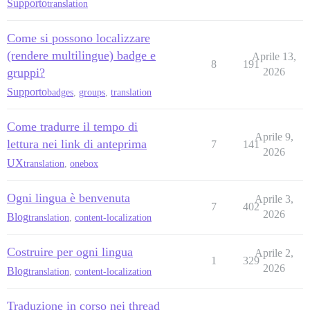
Supporto
translation
Come si possono localizzare
(rendere multilingue) badge e
Aprile 13,
8
191
gruppi?
2026
Supporto
badges
,
groups
,
translation
Come tradurre il tempo di
Aprile 9,
lettura nei link di anteprima
7
141
2026
UX
translation
,
onebox
Ogni lingua è benvenuta
Aprile 3,
7
402
2026
Blog
translation
,
content-localization
Costruire per ogni lingua
Aprile 2,
1
329
2026
Blog
translation
,
content-localization
Traduzione in corso nei thread