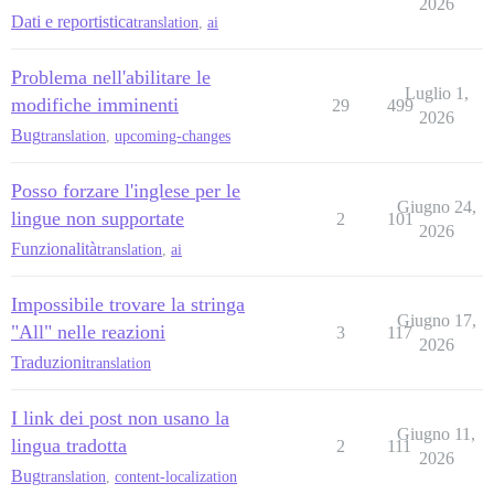
2026
Dati e reportistica
translation
,
ai
Problema nell'abilitare le
Luglio 1,
modifiche imminenti
29
499
2026
Bug
translation
,
upcoming-changes
Posso forzare l'inglese per le
Giugno 24,
lingue non supportate
2
101
2026
Funzionalità
translation
,
ai
Impossibile trovare la stringa
Giugno 17,
"All" nelle reazioni
3
117
2026
Traduzioni
translation
I link dei post non usano la
Giugno 11,
lingua tradotta
2
111
2026
Bug
translation
,
content-localization