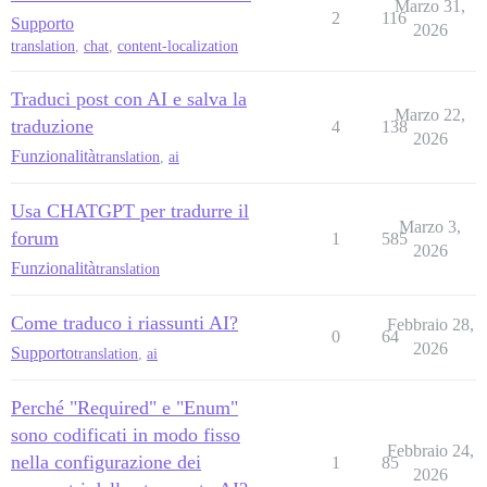
Marzo 31,
2
116
Supporto
2026
translation
,
chat
,
content-localization
Traduci post con AI e salva la
Marzo 22,
traduzione
4
138
2026
Funzionalità
translation
,
ai
Usa CHATGPT per tradurre il
Marzo 3,
forum
1
585
2026
Funzionalità
translation
Come traduco i riassunti AI?
Febbraio 28,
0
64
2026
Supporto
translation
,
ai
Perché "Required" e "Enum"
sono codificati in modo fisso
Febbraio 24,
nella configurazione dei
1
85
2026