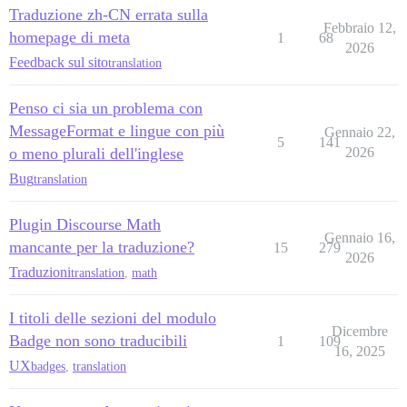
Traduzione zh-CN errata sulla
Febbraio 12,
homepage di meta
1
68
2026
Feedback sul sito
translation
Penso ci sia un problema con
MessageFormat e lingue con più
Gennaio 22,
5
141
o meno plurali dell'inglese
2026
Bug
translation
Plugin Discourse Math
Gennaio 16,
mancante per la traduzione?
15
279
2026
Traduzioni
translation
,
math
I titoli delle sezioni del modulo
Dicembre
Badge non sono traducibili
1
109
16, 2025
UX
badges
,
translation