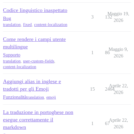
Codice linguistico inaspettato
Maggio 19,
3
132
Bug
2026
translation
,
fixed
,
content-localization
Come rendere i campi utente
multilingue
Maggio 9,
1
86
Supporto
2026
translation
,
user-custom-fields
,
content-localization
Aggiungi alias in inglese e
Aprile 22,
tradotti per gli Emoji
15
2464
2026
Funzionalità
translation
,
emoji
La traduzione in portoghese non
esegue correttamente il
Aprile 22,
1
67
markdown
2026