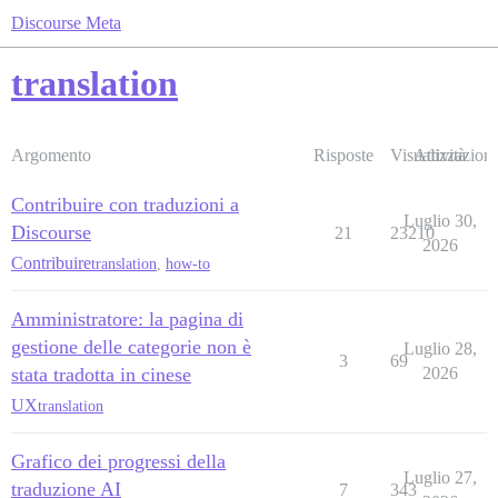
Discourse Meta
translation
Argomento
Risposte
Visualizzazioni
Attività
Contribuire con traduzioni a
Luglio 30,
Discourse
21
23210
2026
Contribuire
translation
,
how-to
Amministratore: la pagina di
gestione delle categorie non è
Luglio 28,
3
69
stata tradotta in cinese
2026
UX
translation
Grafico dei progressi della
Luglio 27,
traduzione AI
7
343