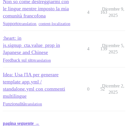
Non so come destreggiarmi con
le lingue mentre imposto la mia
Dicembre 9,
4
163
comunità francofona
2025
Supporto
translation
,
content-localization
:heart: in
js.signup_cta.value_prop in
Dicembre 5,
4
139
Japanese and Chinese
2025
Feedback sul sito
translation
Idea: Usa l'IA per generare
template app.yml /
Dicembre 2,
standalone.yml con commenti
0
52
2025
multilingue
Funzionalità
translation
pagina seguente →