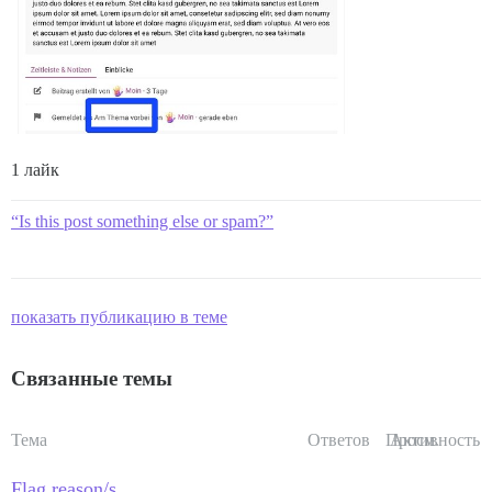
1 лайк
“Is this post something else or spam?”
показать публикацию в теме
Связанные темы
Тема
Ответов
Просм.
Активность
Flag reason/s