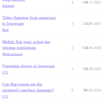
4
544
10.11.2022
Support
Titles changing from uppercase
to lowercase
3
1212
15.09.2015
Bug
Mobile flag topic action has
missing translations
2
824
25.06.2018
Bug
translation
Username always in lowercase
1
749
21.09.2020
UX
Can flag reason use the
recipient's interface language?
0
74
09.09.2024
UX