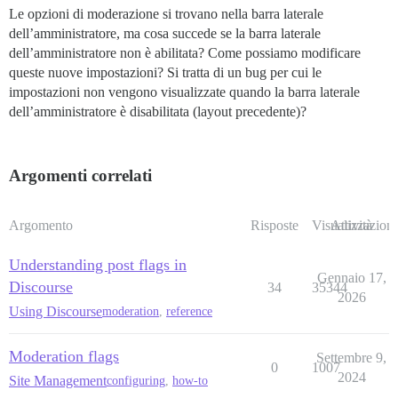
Le opzioni di moderazione si trovano nella barra laterale
dell’amministratore, ma cosa succede se la barra laterale
dell’amministratore non è abilitata? Come possiamo modificare
queste nuove impostazioni? Si tratta di un bug per cui le
impostazioni non vengono visualizzate quando la barra laterale
dell’amministratore è disabilitata (layout precedente)?
Argomenti correlati
Argomento
Risposte
Visualizzazioni
Attività
Understanding post flags in
Gennaio 17,
Discourse
34
35344
2026
Using Discourse
moderation
,
reference
Moderation flags
Settembre 9,
0
1007
2024
Site Management
configuring
,
how-to