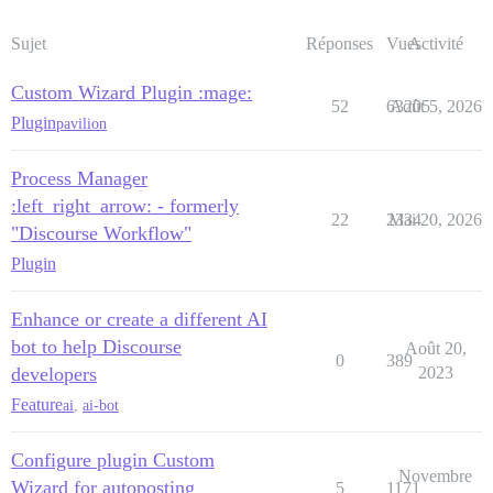
Sujet
Réponses
Vues
Activité
Custom Wizard Plugin :mage:
52
63205
Août 5, 2026
Plugin
pavilion
Process Manager
:left_right_arrow: - formerly
22
2334
Mai 20, 2026
"Discourse Workflow"
Plugin
Enhance or create a different AI
bot to help Discourse
Août 20,
0
389
developers
2023
Feature
ai
,
ai-bot
Configure plugin Custom
Novembre
Wizard for autoposting
5
1171