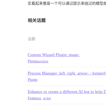
实看起来像是一个可以通过提示来绕过的模型
相关话题
话题
Custom Wizard Plugin :mage:
Plugin
pavilion
Process Manager :left_right_arrow: - former
Plugin
Enhance or create a different AI bot to help 
Feature
ai
,
ai-bot