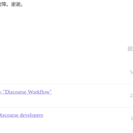
故障。谢谢。
回
5
ly "Discourse Workflow"
2
Discourse developers