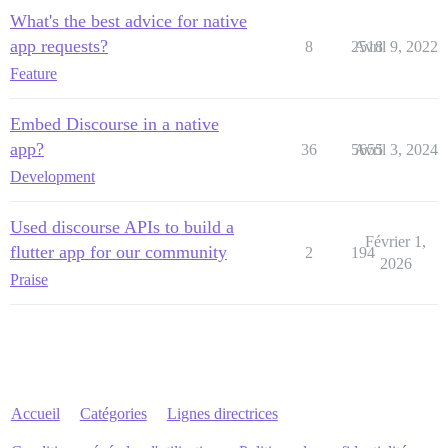
What's the best advice for native
app requests?
8
2518
Avril 9, 2022
Feature
Embed Discourse in a native
app?
36
5655
Avril 3, 2024
Development
Used discourse APIs to build a
Février 1,
flutter app for our community
2
194
2026
Praise
Accueil
Catégories
Lignes directrices