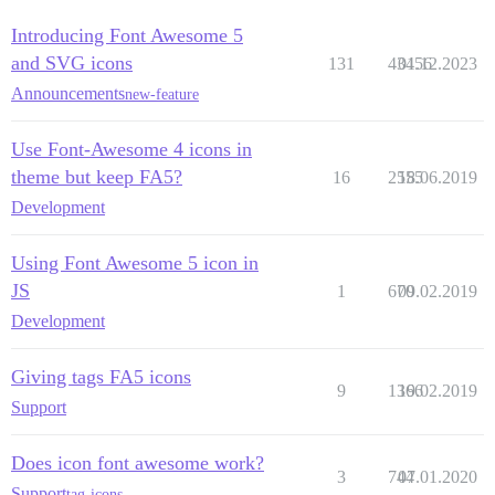
Introducing Font Awesome 5
and SVG icons
131
43456
01.12.2023
Announcements
new-feature
Use Font-Awesome 4 icons in
theme but keep FA5?
16
2555
18.06.2019
Development
Using Font Awesome 5 icon in
JS
1
670
09.02.2019
Development
Giving tags FA5 icons
9
1366
19.02.2019
Support
Does icon font awesome work?
3
744
07.01.2020
Support
tag-icons