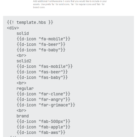
{{! template.hbs }}

<div>

    solid

    {{d-icon "fa-mobile"}}

    {{d-icon "fa-beer"}}

    {{d-icon "fa-baby"}}

    <br>

    solid2

    {{d-icon "fas-mobile"}}

    {{d-icon "fas-beer"}}

    {{d-icon "fas-baby"}}

    <br>

    regular

    {{d-icon "far-clone"}}

    {{d-icon "far-angry"}}

    {{d-icon "far-grimace"}}

    <br>

    brand

    {{d-icon "fab-500px"}}

    {{d-icon "fab-apple"}}

    {{d-icon "fab-aws"}}
