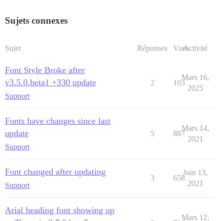
Sujets connexes
Sujet
Réponses
Vues
Activité
Font Style Broke after
Mars 16,
v3.5.0.beta1 +330 update
2
103
2025
Support
Fonts have changes since last
Mars 14,
update
5
887
2021
Support
Font changed after updating
Juin 13,
3
658
2021
Support
Arial heading font showing up
Mars 12,