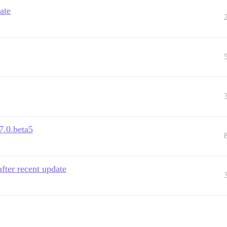
ate
7.0.beta5
after recent update