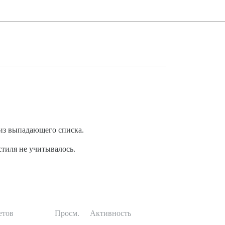
 из выпадающего списка.
стиля не учитывалось.
етов
Просм.
Активность