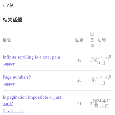
3 个赞
相关话题
浏
话题
回复
览
活动
量
Infinite scrolling is a total pain
2022 年5 月
19
1745
4 日
Support
Page numbers?
2026 年3 月
20
747
1 日
Support
Is pagination impossible or just
2024 年12
hard?
21
3140
月 23 日
Development