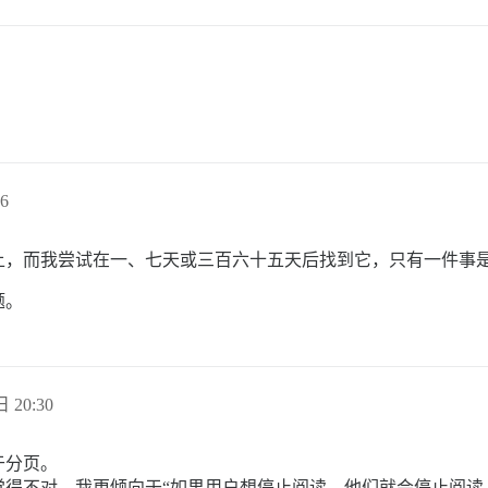
6
上，而我尝试在一、七天或三百六十五天后找到它，只有一件事是
题。
日 20:30
于分页。
觉得不对。我更倾向于“如果用户想停止阅读，他们就会停止阅