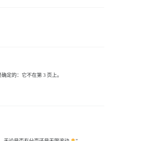
确定的：它不在第 3 页上。
读，无论是否有分页还是无限滚动
”。