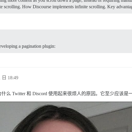
ding more content as you scroll down a page, instead of requiring manu
te scrolling. How Discourse implements infinite scrolling. Key advanta
developing a pagination plugin:
 日 18:49
Twitter 和 Discord 使用起来很烦人的原因。它至少