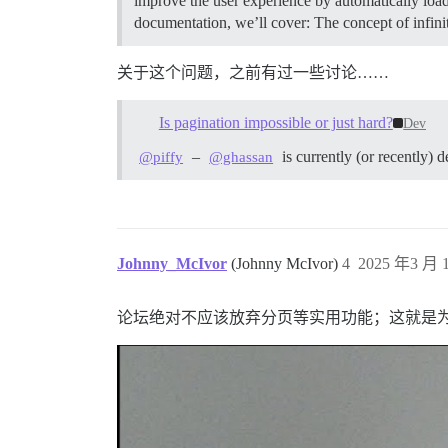
improve the user experience by automatically loa
documentation, we’ll cover: The concept of infini
关于这个问题，之前有过一些讨论……
Is pagination impossible or just hard?
Dev
–
is currently (or recently) 
@piffy
@ghassan
Johnny_McIvor
(Johnny McIvor)
4
2025 年3 月 1
论坛绝对不应该放弃分页等实用功能；这就是为什么 