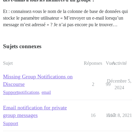
Et : connaissez-vous le nom de la colonne de base de données qui
stocke le paramètre utilisateur « M’envoyer un e-mail lorsqu’un
message m’est adressé » ? Je n’ai pas encore pu le trouver…
Sujets connexes
Sujet
Réponses
Vues
Activité
Missing Group Notifications on
Décembre 5,
Discourse
2
99
2024
Support
notifications
,
email
Email notification for private
group messages
16
1217
Août 8, 2021
Support