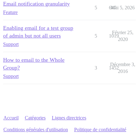
Email notification granularity
5
647
Mai 5, 2026
Feature
Enabling email for a test group
Février 25,
of admin but not all users
5
1019
2020
Support
How to email to the Whole
Décembre 3,
Group?
3
1452
2016
Support
Accueil
Catégories
Lignes directrices
Conditions générales d'utilisation
Politique de confidentialité