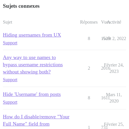
Sujets connexes
Sujet
Réponses
Vues
Activité
Hiding usernames from UX
8
1529
Août 2, 2022
Support
Any way to use names to
bypass username restrictions
Février 24,
2
2016
without showing both?
2023
Support
Hide 'Username' from posts
Mars 11,
8
1611
2020
Support
How do I disable/remove "Your
Full Name" field from
Février 25,
1
731