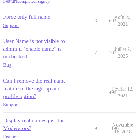
Feature
completed
,
signup
Force only full name
Août 20,
3
693
2021
Support
User Name is not visible to
admin if "enable name" is
Juillet 2,
2
107
unchecked
2025
Bug
Can I remove the real name
feature in the sign up and
Février 12,
1
498
profile option?
2021
Support
Display real names just for
Novembre
Moderators?
9
1196
16, 2018
Feature