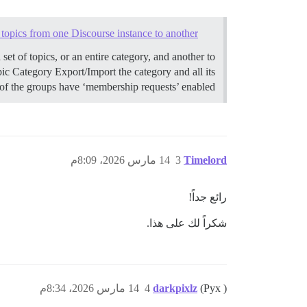
topics from one Discourse instance to another
et of topics, or an entire category, and another to
pic
Category Export/Import the category and all its
of the groups have ‘membership requests’ enabled, …
Timelord
3
14 مارس 2026، 8:09م
رائع جداً!
شكراً لك على هذا.
(Pyx )
darkpixlz
4
14 مارس 2026، 8:34م