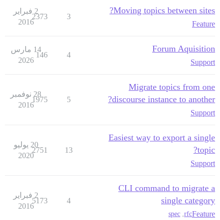
Moving topics between sites?
2 فبراير
2373
3
2016
Feature
Forum Aquisition
14 مارس
146
4
2026
Support
Migrate topics from one
28 نوفمبر
discourse instance to another?
1975
5
2016
Support
Easiest way to export a single
20 يوليو
topic?
2751
13
2020
Support
CLI command to migrate a
2 فبراير
single category
5173
4
2016
Feature
spec
,
rfc