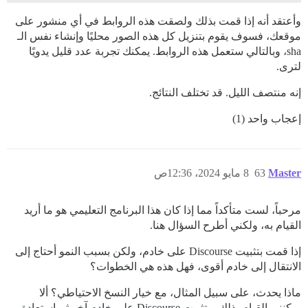
وأعتقد أنه إذا قمت بذلك ولصقت هذه الروابط في أي منشور على
موقعك، فسوف يقوم بتنزيل كل هذه الصور محليًا وإنشاء نفس الـ
sha، وبالتالي ستعمل هذه الروابط. يمكنك تجربة عدد قليل يدويًا
لترى.
إنه منتصف الليل. قد تختلف النتائج.
إعجاب واحد (1)
Master
63
8 مايو 2024، 12:36ص
مرحباً، لست متأكداً مما إذا كان هذا البرنامج التعليمي هو ما أريد
القيام به، ولكني أطرح السؤال هنا.
إذا قمت بتثبيت Discourse على خادم، ولكن بسبب النمو أحتاج إلى
الانتقال إلى خادم أقوى، فهل هذه هي الخطوات؟
ماذا يحدث، على سبيل المثال، مع خيار النسخ الاحتياطي؟ ألا
يمكنني القيام بذلك، وتثبيت Discourse على خادم آخر ثم استعادة