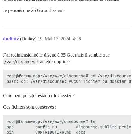
Je pensais que 25 Go suffisaient.
dudintv
(Dmitry)
19
Mai 17, 2024, 4:28
J’ai redimensionné le disque à 35 Go, mais il semble que
/var/discourse
ait été supprimé
root@forum-app:/var/www/discourse# cd /var/discourse

Comment puis-je restaurer le dossier ?
Ces fichiers sont conservés :
root@forum-app:/var/www/discourse# ls

app         config.ru        discourse.sublime-projec
bin         CONTRIBUTING.md  docs                    