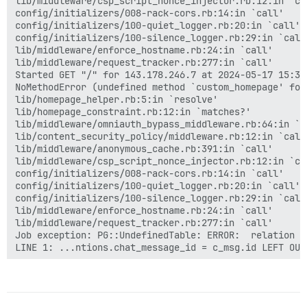
lib/middleware/csp_script_nonce_injector.rb:12:in `cal
config/initializers/008-rack-cors.rb:14:in `call'

config/initializers/100-quiet_logger.rb:20:in `call'

config/initializers/100-silence_logger.rb:29:in `call'
lib/middleware/enforce_hostname.rb:24:in `call'

lib/middleware/request_tracker.rb:277:in `call'

Started GET "/" for 143.178.246.7 at 2024-05-17 15:31:
NoMethodError (undefined method `custom_homepage' for
lib/homepage_helper.rb:5:in `resolve'

lib/homepage_constraint.rb:12:in `matches?'

lib/middleware/omniauth_bypass_middleware.rb:64:in `ca
lib/content_security_policy/middleware.rb:12:in `call'
lib/middleware/anonymous_cache.rb:391:in `call'

lib/middleware/csp_script_nonce_injector.rb:12:in `cal
config/initializers/008-rack-cors.rb:14:in `call'

config/initializers/100-quiet_logger.rb:20:in `call'

config/initializers/100-silence_logger.rb:29:in `call'
lib/middleware/enforce_hostname.rb:24:in `call'

lib/middleware/request_tracker.rb:277:in `call'

Job exception: PG::UndefinedTable: ERROR:  relation "
LINE 1: ...ntions.chat_message_id = c_msg.id LEFT OUT
                                                      
Started GET "/" for 143.178.246.7 at 2024-05-17 15:33: