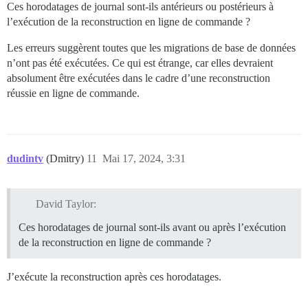
Ces horodatages de journal sont-ils antérieurs ou postérieurs à
LINE 1: ...ntions.chat_message_id = c_msg.id LEFT OUT
l’exécution de la reconstruction en ligne de commande ?
                                                      
Les erreurs suggèrent toutes que les migrations de base de données
start

n’ont pas été exécutées. Ce qui est étrange, car elles devraient
done

absolument être exécutées dans le cadre d’une reconstruction
Job exception: PG::UndefinedTable: ERROR:  relation "
réussie en ligne de commande.
LINE 1: SELECT "problem_check_trackers".* FROM "proble
                                               ^

Job exception: PG::UndefinedTable: ERROR:  relation "
dudintv
(Dmitry)
11
Mai 17, 2024, 3:31
David Taylor:
Ces horodatages de journal sont-ils avant ou après l’exécution
de la reconstruction en ligne de commande ?
J’exécute la reconstruction après ces horodatages.