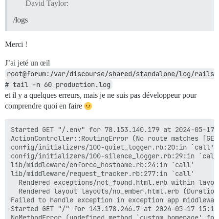
David Taylor:
/logs
Merci !
J’ai jeté un œil
root@forum:/var/discourse/shared/standalone/log/rails
# tail -n 60 production.log
et il y a quelques erreurs, mais je ne suis pas développeur pour
comprendre quoi en faire
Started GET "/.env" for 78.153.140.179 at 2024-05-17 1
ActionController::RoutingError (No route matches [GET]
config/initializers/100-quiet_logger.rb:20:in `call'

config/initializers/100-silence_logger.rb:29:in `call'
lib/middleware/enforce_hostname.rb:24:in `call'

lib/middleware/request_tracker.rb:277:in `call'

  Rendered exceptions/not_found.html.erb within layou
  Rendered layout layouts/no_ember.html.erb (Duration
Failed to handle exception in exception app middlewar
Started GET "/" for 143.178.246.7 at 2024-05-17 15:16:
NoMethodError (undefined method `custom_homepage' for