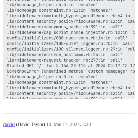
lib/homepage_helper.rb:5:in `resolve'

lib/homepage_constraint.rb:12:in `matches?'

lib/middleware/omniauth_bypass_middleware.rb:64:in `ca
lib/content_security_policy/middleware.rb:12:in `call'
lib/middleware/anonymous_cache.rb:391:in `call'

lib/middleware/csp_script_nonce_injector.rb:12:in `cal
config/initializers/008-rack-cors.rb:14:in `call'

config/initializers/100-quiet_logger.rb:20:in `call'

config/initializers/100-silence_logger.rb:29:in `call'
lib/middleware/enforce_hostname.rb:24:in `call'

lib/middleware/request_tracker.rb:277:in `call'

Started GET "/" for 5.164.29.116 at 2024-05-17 15:17:4
NoMethodError (undefined method `custom_homepage' for
lib/homepage_helper.rb:5:in `resolve'

lib/homepage_constraint.rb:12:in `matches?'

lib/middleware/omniauth_bypass_middleware.rb:64:in `ca
lib/content_security_policy/middleware.rb:12:in `call'
lib/middleware/anonymous_cache.rb:391:in `call'

lib/middleware/csp_script_nonce_injector.rb:12:in `cal
config/initializers/008-rack-cors.rb:14:in `call'

config/initializers/100-quiet_logger.rb:20:in `call'

config/initializers/100-silence_logger.rb:29:in `call'
david
(David Taylor)
10
Mai 17, 2024, 3:28
lib/middleware/enforce_hostname.rb:24:in `call'

lib/middleware/request_tracker.rb:277:in `call'

Job exception: PG::UndefinedTable: ERROR:  relation "