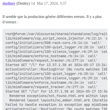
NoMethodError (undefined method `custom_homepage' for
dudintv
(Dmitry)
14
Mai 17, 2024, 3:37
lib/homepage_helper.rb:5:in `resolve'

lib/homepage_constraint.rb:12:in `matches?'

lib/middleware/omniauth_bypass_middleware.rb:64:in `ca
Il semble que la production génère différentes erreurs. Il y a plus
lib/content_security_policy/middleware.rb:12:in `call'
d’erreurs :
lib/middleware/anonymous_cache.rb:391:in `call'

lib/middleware/csp_script_nonce_injector.rb:12:in `cal
config/initializers/008-rack-cors.rb:14:in `call'

root@forum:/var/discourse/shared/standalone/log/rails
config/initializers/100-quiet_logger.rb:20:in `call'

lib/middleware/csp_script_nonce_injector.rb:12:in `cal
config/initializers/100-silence_logger.rb:29:in `call'
config/initializers/008-rack-cors.rb:14:in `call'

lib/middleware/enforce_hostname.rb:24:in `call'

config/initializers/100-quiet_logger.rb:20:in `call'

lib/middleware/request_tracker.rb:277:in `call'

config/initializers/100-silence_logger.rb:29:in `call'
start

lib/middleware/enforce_hostname.rb:24:in `call'

done

lib/middleware/request_tracker.rb:277:in `call'

Started GET "/" for 90.240.110.180 at 2024-05-17 15:33
Started GET "/l" for 13.57.1.58 at 2024-05-17 15:34:45
NoMethodError (undefined method `custom_homepage' for
ActionController::RoutingError (No route matches [GET]
lib/homepage_helper.rb:5:in `resolve'

config/initializers/100-quiet_logger.rb:20:in `call'

lib/homepage_constraint.rb:12:in `matches?'

config/initializers/100-silence_logger.rb:29:in `call'
lib/middleware/omniauth_bypass_middleware.rb:64:in `ca
lib/middleware/enforce_hostname.rb:24:in `call'

lib/content_security_policy/middleware.rb:12:in `call'
lib/middleware/request_tracker.rb:277:in `call'

lib/middleware/anonymous_cache.rb:391:in `call'

Started GET "/lo" for 13.57.1.58 at 2024-05-17 15:34:4
lib/middleware/csp_script_nonce_injector.rb:12:in `cal
  Rendered exceptions/not_found.html.erb within layou
config/initializers/008-rack-cors.rb:14:in `call'

  Rendered layout layouts/no_ember.html.erb (Duration
config/initializers/100-quiet_logger.rb:20:in `call'

Failed to handle exception in exception app middlewar
config/initializers/100-silence_logger.rb:29:in `call'
ActionController::RoutingError (No route matches [GET]