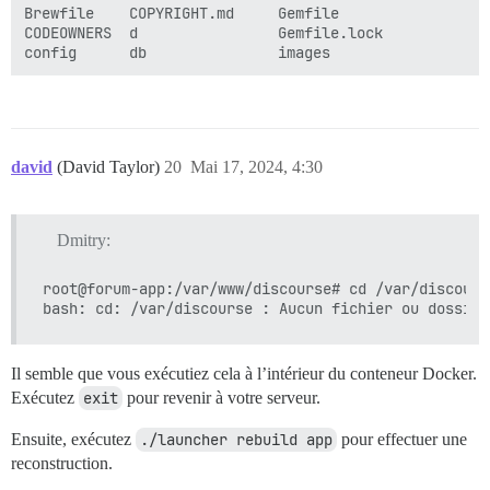
Brewfile    COPYRIGHT.md     Gemfile                 
CODEOWNERS  d                Gemfile.lock            
david
(David Taylor)
20
Mai 17, 2024, 4:30
Dmitry:
root@forum-app:/var/www/discourse# cd /var/discourse
Il semble que vous exécutiez cela à l’intérieur du conteneur Docker.
Exécutez
exit
pour revenir à votre serveur.
Ensuite, exécutez
./launcher rebuild app
pour effectuer une
reconstruction.