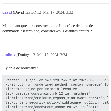
david
(David Taylor)
12
Mai 17, 2024, 3:32
Maintenant que la reconstruction de l’interface de ligne de
commande est terminée, constatez-vous d’autres erreurs ?
dudintv
(Dmitry)
13
Mai 17, 2024, 3:34
Il y en a de nouveaux :
Started GET "/" for 143.178.246.7 at 2024-05-17 15:31:
NoMethodError (undefined method `custom_homepage' for
lib/homepage_helper.rb:5:in `resolve'

lib/homepage_constraint.rb:12:in `matches?'

lib/middleware/omniauth_bypass_middleware.rb:64:in `ca
lib/content_security_policy/middleware.rb:12:in `call'
lib/middleware/anonymous_cache.rb:391:in `call'
