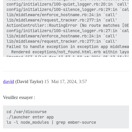
lib/middleware/enforce_hostname.rb:24:in `call'

config/initializers/100-quiet_logger.rb:20:in `call'

config/initializers/100-silence_logger.rb:29:in `call'
lib/middleware/enforce_hostname.rb:24:in `call'

lib/middleware/request_tracker.rb:277:in `call'

ActionController::RoutingError (No route matches [GET]
config/initializers/100-silence_logger.rb:27:in `call'
lib/middleware/enforce_hostname.rb:24:in `call'

lib/middleware/request_tracker.rb:277:in `call'

Failed to handle exception in exception app middlewar
  Rendered exceptions/not_found.html.erb within layou
Started GET "/lo" for 13.57.1.58 at 2024-05-17 15:34:4
ActionController::RoutingError (No route matches [GET]
config/initializers/100-quiet_logger.rb:20:in `call'

config/initializers/100-silence_logger.rb:29:in `call'
lib/middleware/enforce_hostname.rb:24:in `call'

david
(David Taylor)
15
Mai 17, 2024, 3:57
lib/middleware/request_tracker.rb:277:in `call'

  Rendered exceptions/not_found.html.erb within layou
  Rendered layout layouts/no_ember.html.erb (Duration
Veuillez essayer :
Failed to handle exception in exception app middlewar
  Rendered layout layouts/no_ember.html.erb (Duration
Failed to handle exception in exception app middlewar
cd /var/discourse

Started GET "/log" for 13.57.1.58 at 2024-05-17 15:34:
./launcher enter app

ActionController::RoutingError (No route matches [GET]
config/initializers/100-quiet_logger.rb:20:in `call'

config/initializers/100-silence_logger.rb:29:in `call'