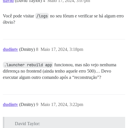
david
(David Taylor)
4
Maio 17, 2024, 3:07pm
Você pode visitar
/logs
no seu fórum e verificar se há algum erro
óbvio?
dudintv
(Dmitry)
8
Maio 17, 2024, 3:18pm
.launcher rebuild app
funcionou, mas não vejo nenhuma
diferença no frontend (ainda tenho aquele erro 500)… Devo
executar algum outro comando após a “reconstrução”?
dudintv
(Dmitry)
9
Maio 17, 2024, 3:22pm
David Taylor: