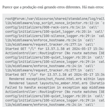
lib/homepage_constraint.rb:12:in `matches?'

lib/middleware/omniauth_bypass_middleware.rb:64:in `ca
Parece que a produção está gerando erros diferentes. Há mais erros:
lib/content_security_policy/middleware.rb:12:in `call'
lib/middleware/anonymous_cache.rb:391:in `call'

lib/middleware/csp_script_nonce_injector.rb:12:in `cal
root@forum:/var/discourse/shared/standalone/log/rails
config/initializers/008-rack-cors.rb:14:in `call'

lib/middleware/csp_script_nonce_injector.rb:12:in `cal
config/initializers/100-quiet_logger.rb:20:in `call'

config/initializers/008-rack-cors.rb:14:in `call'

config/initializers/100-silence_logger.rb:29:in `call'
config/initializers/100-quiet_logger.rb:20:in `call'

lib/middleware/enforce_hostname.rb:24:in `call'

config/initializers/100-silence_logger.rb:29:in `call'
lib/middleware/request_tracker.rb:277:in `call'

lib/middleware/enforce_hostname.rb:24:in `call'

start

lib/middleware/request_tracker.rb:277:in `call'

done

Started GET "/l" for 13.57.1.58 at 2024-05-17 15:34:45
Started GET "/" for 90.240.110.180 at 2024-05-17 15:33
ActionController::RoutingError (No route matches [GET]
NoMethodError (undefined method `custom_homepage' for
config/initializers/100-quiet_logger.rb:20:in `call'

lib/homepage_helper.rb:5:in `resolve'

config/initializers/100-silence_logger.rb:29:in `call'
lib/homepage_constraint.rb:12:in `matches?'

lib/middleware/enforce_hostname.rb:24:in `call'

lib/middleware/omniauth_bypass_middleware.rb:64:in `ca
lib/middleware/request_tracker.rb:277:in `call'

lib/content_security_policy/middleware.rb:12:in `call'
Started GET "/lo" for 13.57.1.58 at 2024-05-17 15:34:4
lib/middleware/anonymous_cache.rb:391:in `call'

  Rendered exceptions/not_found.html.erb within layou
lib/middleware/csp_script_nonce_injector.rb:12:in `cal
  Rendered layout layouts/no_ember.html.erb (Duration
config/initializers/008-rack-cors.rb:14:in `call'

Failed to handle exception in exception app middlewar
config/initializers/100-quiet_logger.rb:20:in `call'

ActionController::RoutingError (No route matches [GET]
config/initializers/100-silence_logger.rb:29:in `call'
config/initializers/100-quiet_logger.rb:20:in `call'

lib/middleware/enforce_hostname.rb:24:in `call'

config/initializers/100-silence_logger.rb:29:in `call'
lib/middleware/enforce_hostname.rb:24:in `call'
