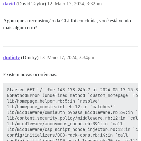
david
(David Taylor)
12
Maio 17, 2024, 3:32pm
Agora que a reconstrução da CLI foi concluída, você está vendo
mais algum erro?
dudintv
(Dmitry)
13
Maio 17, 2024, 3:34pm
Existem novas ocorrências:
Started GET "/" for 143.178.246.7 at 2024-05-17 15:31:
NoMethodError (undefined method `custom_homepage' for
lib/homepage_helper.rb:5:in `resolve'

lib/homepage_constraint.rb:12:in `matches?'

lib/middleware/omniauth_bypass_middleware.rb:64:in `ca
lib/content_security_policy/middleware.rb:12:in `call'
lib/middleware/anonymous_cache.rb:391:in `call'

lib/middleware/csp_script_nonce_injector.rb:12:in `cal
config/initializers/008-rack-cors.rb:14:in `call'

config/initializers/100-quiet_logger.rb:20:in `call'
