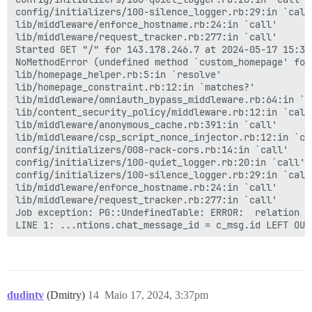
config/initializers/100-silence_logger.rb:29:in `call'
lib/middleware/enforce_hostname.rb:24:in `call'

lib/middleware/request_tracker.rb:277:in `call'

Started GET "/" for 143.178.246.7 at 2024-05-17 15:31:
NoMethodError (undefined method `custom_homepage' for
lib/homepage_helper.rb:5:in `resolve'

lib/homepage_constraint.rb:12:in `matches?'

lib/middleware/omniauth_bypass_middleware.rb:64:in `ca
lib/content_security_policy/middleware.rb:12:in `call'
lib/middleware/anonymous_cache.rb:391:in `call'

lib/middleware/csp_script_nonce_injector.rb:12:in `cal
config/initializers/008-rack-cors.rb:14:in `call'

config/initializers/100-quiet_logger.rb:20:in `call'

config/initializers/100-silence_logger.rb:29:in `call'
lib/middleware/enforce_hostname.rb:24:in `call'

lib/middleware/request_tracker.rb:277:in `call'

Job exception: PG::UndefinedTable: ERROR:  relation "
LINE 1: ...ntions.chat_message_id = c_msg.id LEFT OUT
                                                      
Started GET "/" for 143.178.246.7 at 2024-05-17 15:33:
NoMethodError (undefined method `custom_homepage' for
dudintv
(Dmitry)
14
Maio 17, 2024, 3:37pm
lib/homepage_helper.rb:5:in `resolve'
