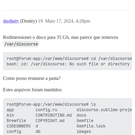
dudintv
(Dmitry)
19
Maio 17, 2024, 4:28pm
Redimensionei o disco para 35 Gb, mas parece que removeu
/var/discourse
root@forum-app:/var/www/discourse# cd /var/discourse

Como posso restaurar a pasta?
Estes arquivos foram mantidos:
root@forum-app:/var/www/discourse# ls

app         config.ru        discourse.sublime-projec
bin         CONTRIBUTING.md  docs                    
Brewfile    COPYRIGHT.md     Gemfile                 
CODEOWNERS  d                Gemfile.lock            