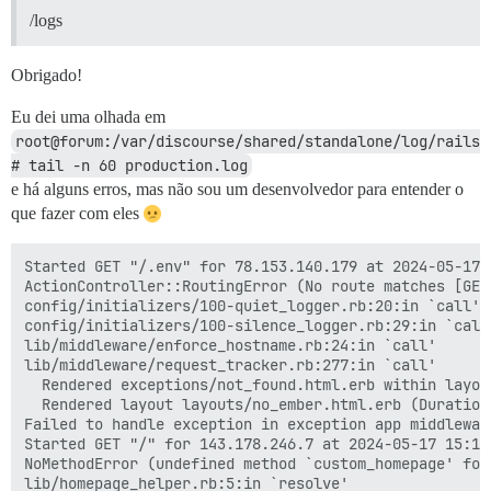
/logs
Obrigado!
Eu dei uma olhada em
root@forum:/var/discourse/shared/standalone/log/rails
# tail -n 60 production.log
e há alguns erros, mas não sou um desenvolvedor para entender o
que fazer com eles
Started GET "/.env" for 78.153.140.179 at 2024-05-17 1
ActionController::RoutingError (No route matches [GET]
config/initializers/100-quiet_logger.rb:20:in `call'

config/initializers/100-silence_logger.rb:29:in `call'
lib/middleware/enforce_hostname.rb:24:in `call'

lib/middleware/request_tracker.rb:277:in `call'

  Rendered exceptions/not_found.html.erb within layou
  Rendered layout layouts/no_ember.html.erb (Duration
Failed to handle exception in exception app middlewar
Started GET "/" for 143.178.246.7 at 2024-05-17 15:16:
NoMethodError (undefined method `custom_homepage' for
lib/homepage_helper.rb:5:in `resolve'
