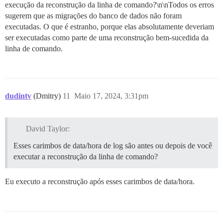
execução da reconstrução da linha de comando?\n\nTodos os erros
                                                      
sugerem que as migrações do banco de dados não foram
executadas. O que é estranho, porque elas absolutamente deveriam
start

ser executadas como parte de uma reconstrução bem-sucedida da
done

linha de comando.
Job exception: PG::UndefinedTable: ERROR:  relation "
LINE 1: SELECT "problem_check_trackers".* FROM "proble
                                               ^

dudintv
Job exception: PG::UndefinedTable: ERROR:  relation "
(Dmitry)
11
Maio 17, 2024, 3:31pm
David Taylor:
Esses carimbos de data/hora de log são antes ou depois de você
executar a reconstrução da linha de comando?
Eu executo a reconstrução após esses carimbos de data/hora.