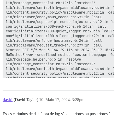
lib/homepage_constraint.rb:12:in `matches?'

lib/middleware/omniauth_bypass_middleware.rb:64:in `ca
lib/content_security_policy/middleware.rb:12:in `call'
lib/middleware/anonymous_cache.rb:391:in `call'

lib/middleware/csp_script_nonce_injector.rb:12:in `cal
config/initializers/008-rack-cors.rb:14:in `call'

config/initializers/100-quiet_logger.rb:20:in `call'

config/initializers/100-silence_logger.rb:29:in `call'
lib/middleware/enforce_hostname.rb:24:in `call'

lib/middleware/request_tracker.rb:277:in `call'

Started GET "/" for 5.164.29.116 at 2024-05-17 15:17:4
NoMethodError (undefined method `custom_homepage' for
lib/homepage_helper.rb:5:in `resolve'

lib/homepage_constraint.rb:12:in `matches?'

lib/middleware/omniauth_bypass_middleware.rb:64:in `ca
lib/content_security_policy/middleware.rb:12:in `call'
lib/middleware/anonymous_cache.rb:391:in `call'

lib/middleware/csp_script_nonce_injector.rb:12:in `cal
config/initializers/008-rack-cors.rb:14:in `call'

config/initializers/100-quiet_logger.rb:20:in `call'

config/initializers/100-silence_logger.rb:29:in `call'
david
(David Taylor)
10
Maio 17, 2024, 3:28pm
lib/middleware/enforce_hostname.rb:24:in `call'

lib/middleware/request_tracker.rb:277:in `call'

Job exception: PG::UndefinedTable: ERROR:  relation "
Esses carimbos de data/hora de log são anteriores ou posteriores à
LINE 1: ...ntions.chat_message_id = c_msg.id LEFT OUT