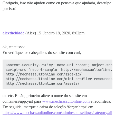
Obrigado, isso não ajudou como eu pensava que ajudaria, desculpe
por isso!
alextheblade
(Alex)
15
Janeiro 18, 2020, 8:02pm
ok, tente isso:
Eu verifiquei os cabeçalhos do seu site com curl,
Content-Security-Policy: base-uri 'none'; object-src '
script-src 'report-sample' http://mechassaultonline.co
http://mechassaultonline.com/sidekiq/ 

http://mechassaultonline.com/mini-profiler-resources/ 
etc etc. Então, primeiro altere o nome do seu site em
containers/app.yml para
www.mechassaultonline.com
e reconstrua.
Em seguida, marque a caixa de seleção ‘forçar https’ em
https://www.mechassaultonline.com/admin/site_settings/category/all