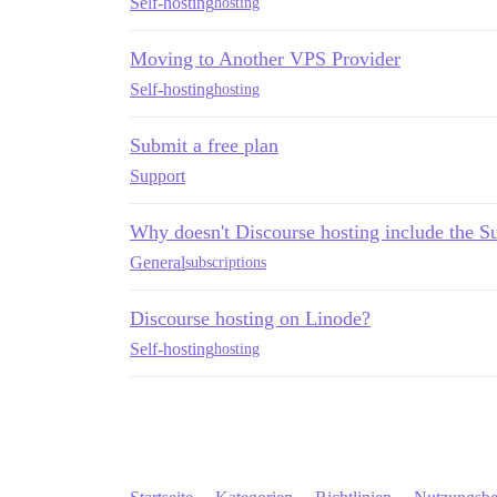
Self-hosting
hosting
Moving to Another VPS Provider
Self-hosting
hosting
Submit a free plan
Support
Why doesn't Discourse hosting include the Su
General
subscriptions
Discourse hosting on Linode?
Self-hosting
hosting