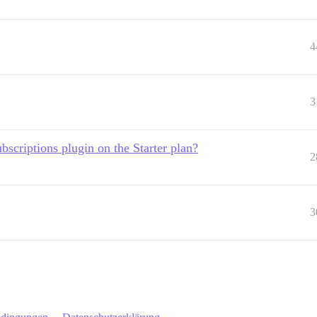
4
3
bscriptions plugin on the Starter plan?
2
3