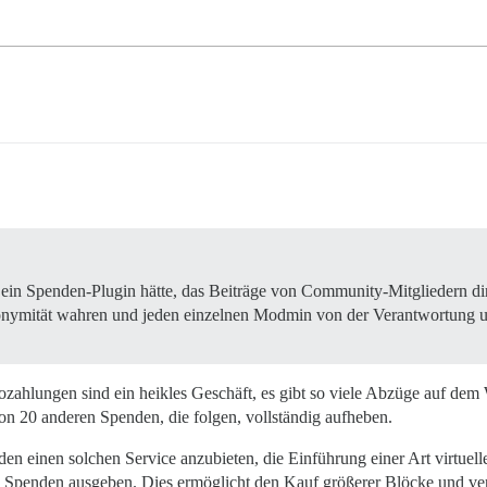
e ein Spenden-Plugin hätte, das Beiträge von Community-Mitgliedern d
nonymität wahren und jeden einzelnen Modmin von der Verantwortung 
ozahlungen sind ein heikles Geschäft, es gibt so viele Abzüge auf dem
on 20 anderen Spenden, die folgen, vollständig aufheben.
den einen solchen Service anzubieten, die Einführung einer Art virtue
 Spenden ausgeben. Dies ermöglicht den Kauf größerer Blöcke und vere