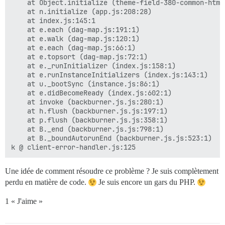
    at Object.initialize (theme-field-380-common-html
    at n.initialize (app.js:208:28)

    at index.js:145:1

    at e.each (dag-map.js:191:1)

    at e.walk (dag-map.js:120:1)

    at e.each (dag-map.js:66:1)

    at e.topsort (dag-map.js:72:1)

    at e._runInitializer (index.js:158:1)

    at e.runInstanceInitializers (index.js:143:1)

    at u._bootSync (instance.js:86:1)

    at e.didBecomeReady (index.js:602:1)

    at invoke (backburner.js.js:280:1)

    at h.flush (backburner.js.js:197:1)

    at p.flush (backburner.js.js:358:1)

    at B._end (backburner.js.js:798:1)

    at B._boundAutorunEnd (backburner.js.js:523:1)

Une idée de comment résoudre ce problème ? Je suis complètement
perdu en matière de code.
Je suis encore un gars du PHP.
1 « J'aime »