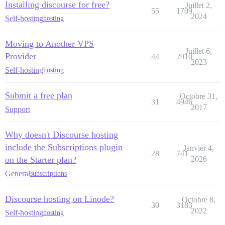
Installing discourse for free?
Juillet 2,
55
1709
2024
Self-hosting
hosting
Moving to Another VPS
Juillet 6,
Provider
44
2910
2023
Self-hosting
hosting
Submit a free plan
Octobre 31,
31
4946
2017
Support
Why doesn't Discourse hosting
include the Subscriptions plugin
Janvier 4,
28
741
on the Starter plan?
2026
General
subscriptions
Discourse hosting on Linode?
Octobre 8,
30
3183
2022
Self-hosting
hosting