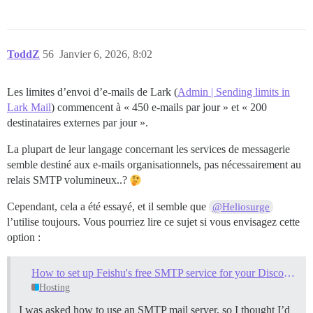
ToddZ
56
Janvier 6, 2026, 8:02
Les limites d’envoi d’e-mails de Lark (
Admin | Sending limits in
Lark Mail
) commencent à « 450 e-mails par jour » et « 200
destinataires externes par jour ».
La plupart de leur langage concernant les services de messagerie
semble destiné aux e-mails organisationnels, pas nécessairement au
relais SMTP volumineux..?
Cependant, cela a été essayé, et il semble que
@Heliosurge
l’utilise toujours. Vous pourriez lire ce sujet si vous envisagez cette
option :
How to set up Feishu's free SMTP service for your Discourse community
Hosting
I was asked how to use an SMTP mail server, so I thought I’d