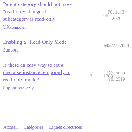
Parent category should not have
"read-only" badge if
Février 3,
1
68
subcategory is read-only
2026
UX
composer
Enabling a "Read-Only Mode"
1
3052
Mai 27, 2020
Support
Is there an easy way to set a
discouse instance temporarly in
Décembre
2
1208
read-only mode?
18, 2019
Support
read-only
Accueil
Catégories
Lignes directrices