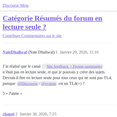
Discourse Meta
Catégorie Résumés du forum en
lecture seule ?
Contribuer
Commentaires sur le site
NateDhaliwal
(Nate Dhaliwal)
1
Janvier 29, 2026, 11:10
J’ai réalisé que le canal
Site feedback > Forum summaries
n’était pas en lecture seule, et que je pouvais y créer des sujets.
Devrait-il être en lecture seule pour tous ceux qui ne sont pas TL4,
puisque
/
est un TL4(+) ?
@Discourse
@system
5 « J'aime »
chapoi
2
Janvier 30, 2026, 7:25