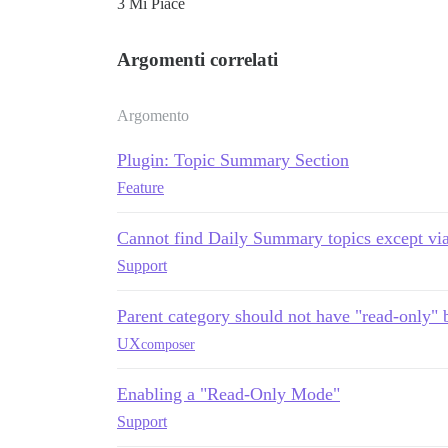
3 Mi Piace
Argomenti correlati
Argomento
Plugin: Topic Summary Section
Feature
Cannot find Daily Summary topics except via 
Support
Parent category should not have "read-only" 
UX
composer
Enabling a "Read-Only Mode"
Support