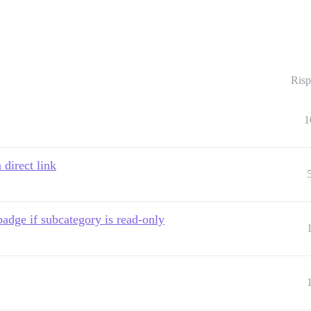
Risp
1
direct link
badge if subcategory is read-only