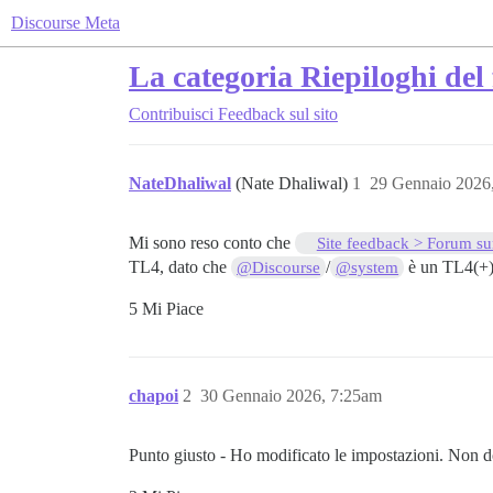
Discourse Meta
La categoria Riepiloghi del 
Contribuisci
Feedback sul sito
NateDhaliwal
(Nate Dhaliwal)
1
29 Gennaio 2026
Mi sono reso conto che
Site feedback > Forum s
TL4, dato che
/
è un TL4(+
@Discourse
@system
5 Mi Piace
chapoi
2
30 Gennaio 2026, 7:25am
Punto giusto - Ho modificato le impostazioni. Non do