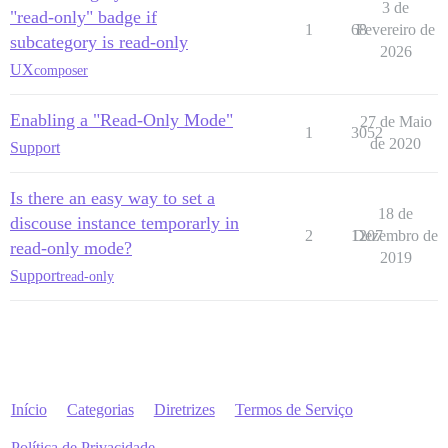
3 de
"read-only" badge if
1
68
Fevereiro de
subcategory is read-only
2026
UX
composer
Enabling a "Read-Only Mode"
27 de Maio
1
3052
de 2020
Support
Is there an easy way to set a
18 de
discouse instance temporarly in
2
1207
Dezembro de
read-only mode?
2019
Support
read-only
Início
Categorias
Diretrizes
Termos de Serviço
Política de Privacidade