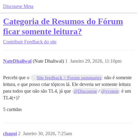
Discourse Meta
Categoria de Resumos do Fórum
ficar somente leitura?
Contribuir
Feedback do site
NateDhaliwal
(Nate Dhaliwal)
1
Janeiro 29, 2026, 11:10pm
Percebi que o
não é somente
Site feedback > Forum summaries
leitura, e que posso criar tópicos lá. Ele deveria ser somente leitura
para todos que não são TL4, já que
/
é um
@Discourse
@system
TL4(+)?
5 curtidas
chapoi
2
Janeiro 30, 2026, 7:25am