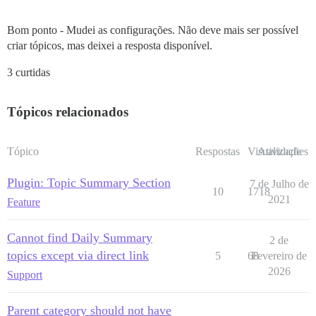
Bom ponto - Mudei as configurações. Não deve mais ser possível
criar tópicos, mas deixei a resposta disponível.
3 curtidas
Tópicos relacionados
Tópico
Respostas
Visualizações
Atividade
Plugin: Topic Summary Section
7 de Julho de
10
1718
2021
Feature
Cannot find Daily Summary
2 de
topics except via direct link
5
68
Fevereiro de
2026
Support
Parent category should not have