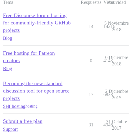
Tema
Respuestas
Vistas
Actividad
Free Discourse forum hosting
for community-friendly GitHub
5 Noviembre
14
14216
projects
2018
Blog
Free hosting for Patreon
6 Diciembre
creators
0
4143
2018
Blog
Becoming the new standard
discussion tool for open source
2 Diciembre
17
6838
projects
2015
Self-hosting
hosting
Submit a free plan
31 Octubre
31
4946
2017
Support