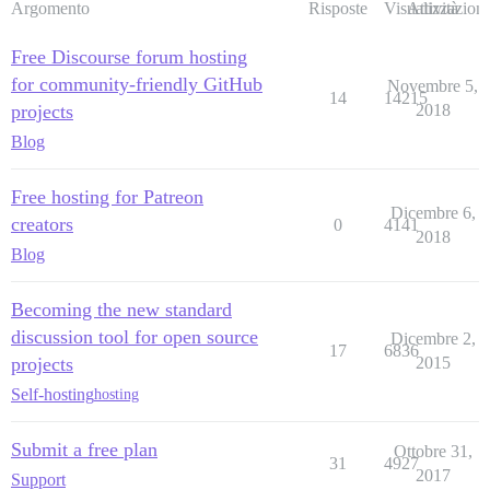
Argomento
Risposte
Visualizzazioni
Attività
Free Discourse forum hosting
for community-friendly GitHub
Novembre 5,
14
14215
projects
2018
Blog
Free hosting for Patreon
Dicembre 6,
creators
0
4141
2018
Blog
Becoming the new standard
discussion tool for open source
Dicembre 2,
17
6836
projects
2015
Self-hosting
hosting
Submit a free plan
Ottobre 31,
31
4927
2017
Support