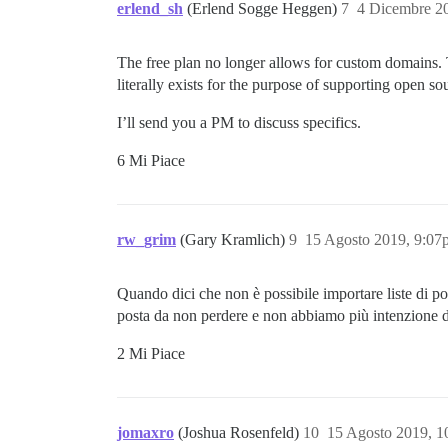
erlend_sh
(Erlend Sogge Heggen)
7
4 Dicembre 2
The free plan no longer allows for custom domains. Th
literally exists for the purpose of supporting open so
I’ll send you a PM to discuss specifics.
6 Mi Piace
rw_grim
(Gary Kramlich)
9
15 Agosto 2019, 9:07
Quando dici che non è possibile importare liste di po
posta da non perdere e non abbiamo più intenzione d
2 Mi Piace
jomaxro
(Joshua Rosenfeld)
10
15 Agosto 2019, 