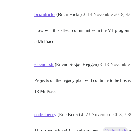
brianhicks
(Brian Hicks)
2
13 Novembre 2018, 4
How will this affect communities in the V1 program
5 Mi Piace
erlend_sh
(Erlend Sogge Heggen)
3
13 Novembre 
Projects on the legacy plan will continue to be host
13 Mi Piace
coderberry
(Eric Berry)
4
23 Novembre 2018, 7:
This is incredible!!! Thanks so much
a
@erlend_sh