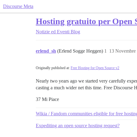
Discourse Meta
Hosting gratuito per Open 
Notizie ed Eventi
Blog
erlend_sh
(Erlend Sogge Heggen)
1
13 Novembre 
Originally published at:
Free Hosting for Open Source v2
Nearly two years ago we started very carefully exper
casting a much wider net this time. Free Discourse
37 Mi Piace
Wikia / Fandom communities eligible for free hostin
Expediting an open source hosting request?