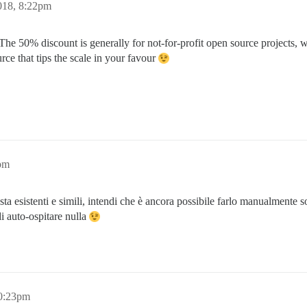
018, 8:22pm
e 50% discount is generally for not-for-profit open source projects, whi
urce that tips the scale in your favour
pm
sta esistenti e simili, intendi che è ancora possibile farlo manualmente 
i auto-ospitare nulla
10:23pm