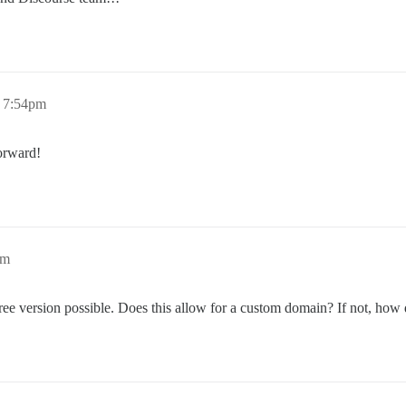
 7:54pm
forward!
pm
ree version possible. Does this allow for a custom domain? If not, how