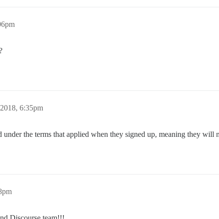
:06pm
?
2018, 6:35pm
ed under the terms that applied when they signed up, meaning they will
38pm
nd Discourse team!!!