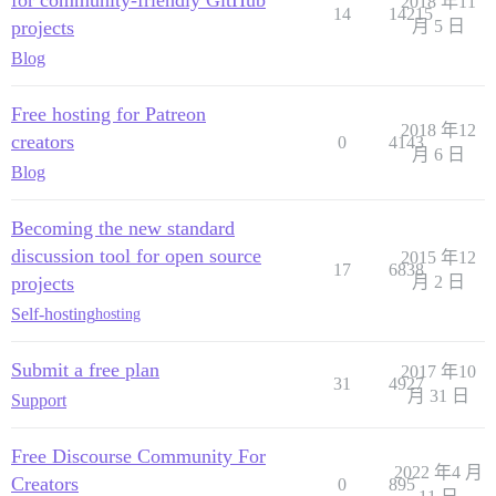
2018 年11
14
14215
projects
月 5 日
Blog
Free hosting for Patreon
2018 年12
creators
0
4143
月 6 日
Blog
Becoming the new standard
discussion tool for open source
2015 年12
17
6838
projects
月 2 日
Self-hosting
hosting
Submit a free plan
2017 年10
31
4927
月 31 日
Support
Free Discourse Community For
2022 年4 月
Creators
0
895