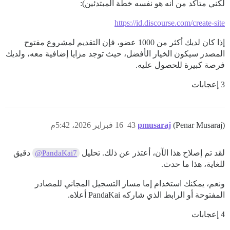
لكني متأكد من أنه هو نفسه خطة المبتدئين):
https://id.discourse.com/create-site
إذا كان لديك أكثر من 1000 عضو، فإن التقديم لمشروع مفتوح
المصدر سيكون الخيار الأفضل، حيث توجد مزايا إضافية معه، ولديك
فرصة كبيرة للحصول عليه.
3 إعجابات
(Penar Musaraj)
pmusaraj
43
16 فبراير 2026، 5:42م
لقد تم إصلاح هذا الآن، أعتذر عن ذلك. تحليل
دقيق
@PandaKai7
للغاية، هذا ما حدث.
ونعم، يمكنك استخدام إما مسار التسجيل المجاني للمصادر
المفتوحة أو الرابط الذي شاركه PandaKai أعلاه.
4 إعجابات