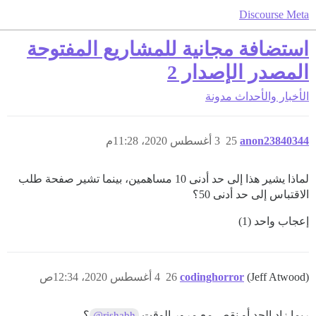
Discourse Meta
استضافة مجانية للمشاريع المفتوحة
المصدر الإصدار 2
الأخبار والأحداث
مدونة
anon23840344
25
3 أغسطس 2020، 11:28م
لماذا يشير هذا إلى حد أدنى 10 مساهمين، بينما تشير صفحة طلب
الاقتباس إلى حد أدنى 50؟
إعجاب واحد (1)
(Jeff Atwood)
codinghorror
26
4 أغسطس 2020، 12:34ص
ربما زاد الحد أو نقص مع مرور الوقت
؟
@rishabh