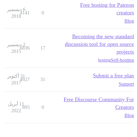
Free hosting for Patreon
6 ديسمبر
creators
4141
0
2018
Blog
Becoming the new standard
discussion tool for open source
2 ديسمبر
6836
17
2015
projects
Self-hosting
hosting
Submit a free plan
31 أكتوبر
4927
31
2017
Support
Free Discourse Community For
11 أبريل
Creators
895
0
2022
Blog