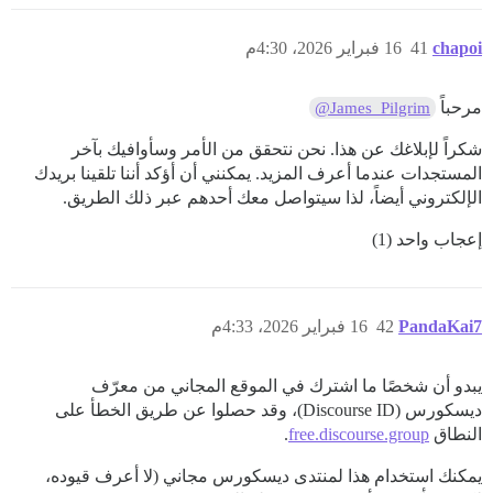
chapoi
41
16 فبراير 2026، 4:30م
مرحباً
@James_Pilgrim
شكراً لإبلاغك عن هذا. نحن نتحقق من الأمر وسأوافيك بآخر
المستجدات عندما أعرف المزيد. يمكنني أن أؤكد أننا تلقينا بريدك
الإلكتروني أيضاً، لذا سيتواصل معك أحدهم عبر ذلك الطريق.
إعجاب واحد (1)
PandaKai7
42
16 فبراير 2026، 4:33م
يبدو أن شخصًا ما اشترك في الموقع المجاني من معرّف
ديسكورس (Discourse ID)، وقد حصلوا عن طريق الخطأ على
النطاق
free.discourse.group
.
يمكنك استخدام هذا لمنتدى ديسكورس مجاني (لا أعرف قيوده،