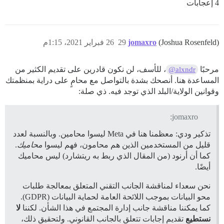
4 إعجابات
(Joshua Rosenfeld)
jomaxro
29
26 فبراير 2021، 1:15م
مرحبًا
، للأسف، لن نكون قادرين على تقديم الكثير من
@alxndr
المساعدة هنا. أنصحك بشدة بالتواصل مع محامٍ على دراية بمنظمتك
وقوانين الولاية/البلد الذي توجد فيه. ذي صلة:
jomaxro:
تذكير ودي: معظمنا هنا في Meta ليسوا محامين. وبالنسبة لعدد
قليل من المستخدمين الذين هم محامون، فهم ليسوا
محاميك
.
كما أن أرنود (من المقال الذي ربط به ريتشارد) ليس محاميك
أيضًا.
نحن سعداء لمناقشة الجانب التقني المتعلق بمعالجة طلبات
محو البيانات بموجب اللائحة العامة لحماية البيانات (GDPR).
كما يمكننا مناقشة جانب إدارة المجتمع في هذا الشأن. لكننا
لا
نستطيع
تقديم إجابات تتعلق بالجانب القانوني. ولتحقيق ذلك،