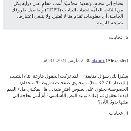
نحتاج إلى محامٍ، وتحديدًا
محاميك أنت
. محامٍ على دراية بكل
من اللائحة العامة لحماية البيانات (GDPR) وتفاصيل ظروفك
الخاصة. أي معلومات تُقدَّم هنا لا تُعتبر، ولا ينبغي اعتبارها،
نصيحة قانونية.
6 إعجابات
(Alexander)
alxndr
30
2 مارس 2021، 6:31م
شكرًا لك، سؤال متابعة — لقد تركت الحقول فارغة أثناء التثبيت
(الإصدار 2.7.0.beta3)، ومحتوى صفحات شروط الاستخدام/
الخصوصية يحتوي على نصوص افتراضية… هل يمكنني ملء القيم
لهذه الحقول ثم إعادة توليد النص الأساسي؟ أم أنني بحاجة إلى
ملئها يدويًا الآن؟
4 إعجابات