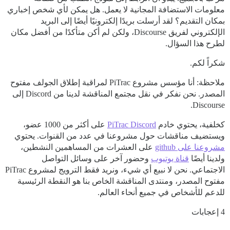
معلومات الاستضافة المجانية لا يعمل. هل يمكن لأي شخص إخباري
بمكان التقديم؟ لقد أرسلت بريدًا إلكترونيًا أيضًا إلى البريد
الإلكتروني لفريق Discourse، ولكن لم أكن متأكدًا من أفضل مكان
لطرح هذا السؤال.
شكراً لكم.
ملاحظة: أنا مؤسس مشروع PiTrac لمراقبة إطلاق الجولف مفتوح
المصدر. نحن نفكر في نقل مجتمع المناقشة لدينا من Discord إلى
Discourse.
كخلفية، يحتوي خادم
PiTrac Discord
على أكثر من 1000 عضو،
ويستضيف مناقشات حول مشروعنا في عدد من القنوات. يحتوي
مشروعنا على github
على العشرات من المساهمين النشطين،
ولدينا أيضًا
قناة يوتيوب
وحضور آخر على وسائل التواصل
الاجتماعي. نحن لا نبيع أي شيء، ونريد فقط الترويج لمشروع PiTrac
مفتوح المصدر، ومنتدى المناقشة الخاص بنا هو النقطة الرئيسية
للدعم للأشخاص في جميع أنحاء العالم.
4 إعجابات