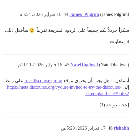
(James Pilgrim)
James_Pilgrim
44
16 فبراير 2026، 5:54م
شكراً جزيلاً لكم جميعاً على الردود السريعة تقريباً.
سأفعل ذلك.
4 إعجابات
(Nate Dhaliwal)
NateDhaliwal
45
16 فبراير 2026، 11:11م
أتساءل… هل يجب أن يحتوي موقع
free.discourse.group
على رابط
إلى
https://meta.discourse.org/t/youre-invited-to-try-the-discourse-
free-plan-beta/395632؟
إعجاب واحد (1)
rishabh
46
17 فبراير 2026، 5:28ص