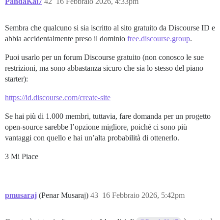
PandaKai7
42
16 Febbraio 2026, 4:33pm
Sembra che qualcuno si sia iscritto al sito gratuito da Discourse ID e
abbia accidentalmente preso il dominio
free.discourse.group
.
Puoi usarlo per un forum Discourse gratuito (non conosco le sue
restrizioni, ma sono abbastanza sicuro che sia lo stesso del piano
starter):
https://id.discourse.com/create-site
Se hai più di 1.000 membri, tuttavia, fare domanda per un progetto
open-source sarebbe l’opzione migliore, poiché ci sono più
vantaggi con quello e hai un’alta probabilità di ottenerlo.
3 Mi Piace
pmusaraj
(Penar Musaraj)
43
16 Febbraio 2026, 5:42pm