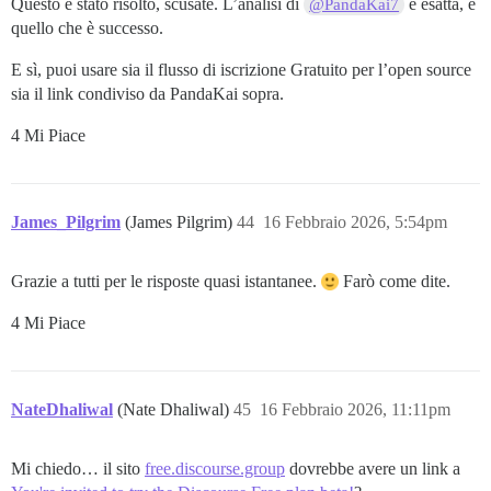
Questo è stato risolto, scusate. L’analisi di
è esatta, è
@PandaKai7
quello che è successo.
E sì, puoi usare sia il flusso di iscrizione Gratuito per l’open source
sia il link condiviso da PandaKai sopra.
4 Mi Piace
James_Pilgrim
(James Pilgrim)
44
16 Febbraio 2026, 5:54pm
Grazie a tutti per le risposte quasi istantanee.
Farò come dite.
4 Mi Piace
NateDhaliwal
(Nate Dhaliwal)
45
16 Febbraio 2026, 11:11pm
Mi chiedo… il sito
free.discourse.group
dovrebbe avere un link a