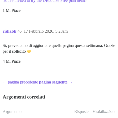
You're invited to try the Discourse Free plan beta!
?
1 Mi Piace
rishabh
46
17 Febbraio 2026, 5:28am
Sì, prevediamo di aggiornare quella pagina questa settimana. Grazie
per il sollecito
4 Mi Piace
← pagina precedente
pagina seguente →
Argomenti correlati
Argomento
Risposte
Visualizzazioni
Attività