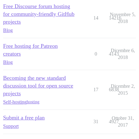
Free Discourse forum hosting
for community-friendly GitHub
Novembre 5,
14
14216
projects
2018
Blog
Free hosting for Patreon
Dicembre 6,
creators
0
4143
2018
Blog
Becoming the new standard
discussion tool for open source
Dicembre 2,
17
6838
projects
2015
Self-hosting
hosting
Submit a free plan
Ottobre 31,
31
4927
2017
Support