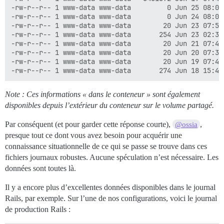
-rw-r--r-- 1 www-data www-data         0 Jun 25 08:02 
-rw-r--r-- 1 www-data www-data         0 Jun 24 08:02 
-rw-r--r-- 1 www-data www-data        20 Jun 23 07:53 
-rw-r--r-- 1 www-data www-data       254 Jun 23 02:36 
-rw-r--r-- 1 www-data www-data        20 Jun 21 07:45 
-rw-r--r-- 1 www-data www-data        20 Jun 20 07:38 
-rw-r--r-- 1 www-data www-data        20 Jun 19 07:40 
Note : Ces informations « dans le conteneur » sont également
disponibles depuis l’extérieur du conteneur sur le volume partagé.
Par conséquent (et pour garder cette réponse courte),
,
@ossia
presque tout ce dont vous avez besoin pour acquérir une
connaissance situationnelle de ce qui se passe se trouve dans ces
fichiers journaux robustes. Aucune spéculation n’est nécessaire. Les
données sont toutes là.
Il y a encore plus d’excellentes données disponibles dans le journal
Rails, par exemple. Sur l’une de nos configurations, voici le journal
de production Rails :