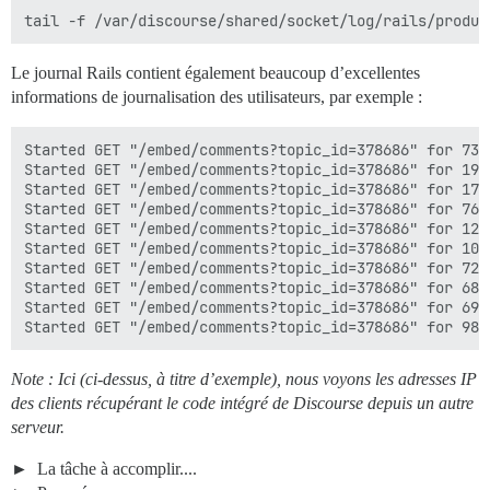
Le journal Rails contient également beaucoup d’excellentes
informations de journalisation des utilisateurs, par exemple :
Started GET "/embed/comments?topic_id=378686" for 73.
Started GET "/embed/comments?topic_id=378686" for 195
Started GET "/embed/comments?topic_id=378686" for 17.
Started GET "/embed/comments?topic_id=378686" for 76.
Started GET "/embed/comments?topic_id=378686" for 124
Started GET "/embed/comments?topic_id=378686" for 103
Started GET "/embed/comments?topic_id=378686" for 72.
Started GET "/embed/comments?topic_id=378686" for 68.
Started GET "/embed/comments?topic_id=378686" for 69.
Note : Ici (ci-dessus, à titre d’exemple), nous voyons les adresses IP
des clients récupérant le code intégré de Discourse depuis un autre
serveur.
La tâche à accomplir....