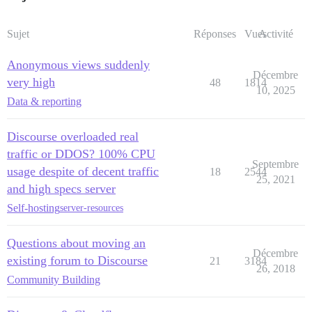
Sujet
Réponses
Vues
Activité
Anonymous views suddenly
Décembre
very high
48
1814
10, 2025
Data & reporting
Discourse overloaded real
traffic or DDOS? 100% CPU
Septembre
usage despite of decent traffic
18
2544
25, 2021
and high specs server
Self-hosting
server-resources
Questions about moving an
Décembre
existing forum to Discourse
21
3184
26, 2018
Community Building