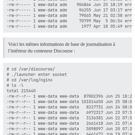
-rw-r----- 1 www-data adm    904864 Jun 25 18:19 error
-rw-r----- 1 www-data adm     96255 Jun 17 03:17 error
-rw-r----- 1 www-data adm     79065 May 21 02:58 error
-rw-r----- 1 www-data adm     70799 May  5 06:54 error
Voici les mêmes informations de base de journalisation à
l’intérieur du conteneur Discourse :
# cd /var/discourse/

# ./launcher enter socket

# cd /var/log/nginx

# ls -l

total 215440

-rw-r--r-- 1 www-data www-data  87002396 Jun 25 18:28 
-rw-r--r-- 1 www-data www-data 101014650 Jun 25 08:02 
-rw-r--r-- 1 www-data www-data   8217731 Jun 24 08:02 
-rw-r--r-- 1 www-data www-data   6972317 Jun 23 07:53 
-rw-r--r-- 1 www-data www-data   3136381 Jun 22 07:50 
-rw-r--r-- 1 www-data www-data   2661418 Jun 21 07:45 
-rw-r--r-- 1 www-data www-data   5098097 Jun 20 07:38 
-rw-r--r-- 1 www-data www-data   6461672 Jun 19 07:40 