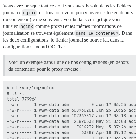
Vous avez presque tout ce dont vous avez besoin dans les fichiers
journaux
nginx
à la fois pour votre proxy inverse situé en dehors
du conteneur (je me souviens avoir lu dans ce sujet que vous
utilisiez
nginx
comme proxy) et les mêmes informations de
journalisation se trouvent également
dans le conteneur
. Dans
les deux configurations, le fichier journal se trouve ici, dans la
configuration standard OOTB :
Voici un exemple dans l’une de nos configurations (en dehors
du conteneur) pour le proxy inverse :
# cd /var/log/nginx

# ls -l 

total 779964

-rw-r----- 1 www-data adm         0 Jun 17 06:25 acces
-rw-r----- 1 www-data adm 660766201 Jun 25 18:26 acces
-rw-r----- 1 www-data adm 107367317 Jun 17 03:18 acces
-rw-r----- 1 www-data adm  21890638 May 21 03:08 acces
-rw-r----- 1 www-data adm   7414232 May  5 07:26 acces
-rw-r----- 1 www-data adm     63289 Apr 18 09:12 acces
-rw-r----- 1 www-data adm         0 Jun 17 06:25 error