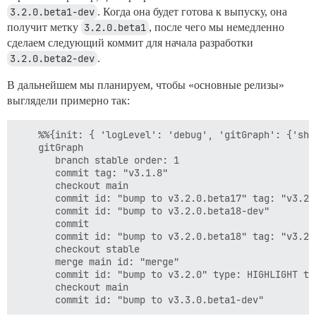
3.2.0.beta1-dev
. Когда она будет готова к выпуску, она
получит метку
3.2.0.beta1
, после чего мы немедленно
сделаем следующий коммит для начала разработки
3.2.0.beta2-dev
.
В дальнейшем мы планируем, чтобы «основные релизы»
выглядели примерно так:
    %%{init: { 'logLevel': 'debug', 'gitGraph': {'sho
    gitGraph

       branch stable order: 1

       commit tag: "v3.1.8"

       checkout main

       commit id: "bump to v3.2.0.beta17" tag: "v3.2.
       commit id: "bump to v3.2.0.beta18-dev"

       commit

       commit id: "bump to v3.2.0.beta18" tag: "v3.2.
       checkout stable

       merge main id: "merge"

       commit id: "bump to v3.2.0" type: HIGHLIGHT tag
       checkout main
