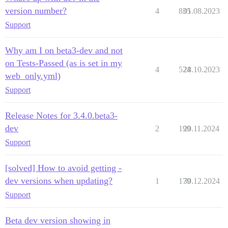
version number?
4
835
01.08.2023
Support
Why am I on beta3-dev and not
on Tests-Passed (as is set in my
4
524
28.10.2023
web_only.yml)
Support
Release Notes for 3.4.0.beta3-
dev
2
199
20.11.2024
Support
[solved] How to avoid getting -
dev versions when updating?
1
179
30.12.2024
Support
Beta dev version showing in