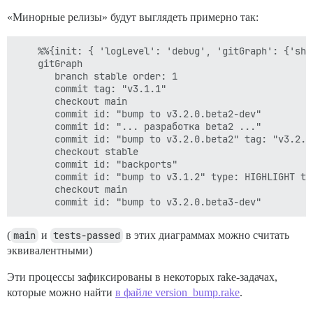
«Минорные релизы» будут выглядеть примерно так:
    %%{init: { 'logLevel': 'debug', 'gitGraph': {'sho
    gitGraph

       branch stable order: 1

       commit tag: "v3.1.1"

       checkout main

       commit id: "bump to v3.2.0.beta2-dev"

       commit id: "... разработка beta2 ..."

       commit id: "bump to v3.2.0.beta2" tag: "v3.2.0
       checkout stable

       commit id: "backports"

       commit id: "bump to v3.1.2" type: HIGHLIGHT tag
       checkout main

(
main
и
tests-passed
в этих диаграммах можно считать
эквивалентными)
Эти процессы зафиксированы в некоторых rake-задачах,
которые можно найти
в файле version_bump.rake
.