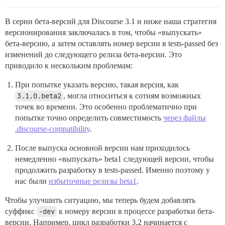
В серии бета-версий для Discourse 3.1 и ниже наша стратегия
версионирования заключалась в том, чтобы «выпускать»
бета-версию, а затем оставлять номер версии в tests-passed без
изменений до следующего релиза бета-версии. Это
приводило к нескольким проблемам:
При попытке указать версию, такая версия, как
3.1.0.beta2
, могла относиться к сотням возможных
точек во времени. Это особенно проблематично при
попытке точно определить совместимость
через файлы
.discourse-compatibility
.
После выпуска основной версии нам приходилось
немедленно «выпускать» beta1 следующей версии, чтобы
продолжить разработку в tests-passed. Именно поэтому у
нас были
избыточные релизы beta1
.
Чтобы улучшить ситуацию, мы теперь будем добавлять
суффикс
-dev
к номеру версии в процессе разработки бета-
версии. Например, цикл разработки 3.2 начинается с