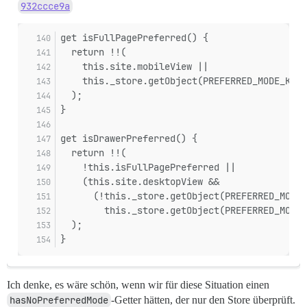
932ccce9a
get isFullPagePreferred() {
  return !!(
    this.site.mobileView ||
    this._store.getObject(PREFERRED_MODE_KEY)
  );
}
get isDrawerPreferred() {
  return !!(
    !this.isFullPagePreferred ||
    (this.site.desktopView &&
      (!this._store.getObject(PREFERRED_MODE_
        this._store.getObject(PREFERRED_MODE_
  );
}
Ich denke, es wäre schön, wenn wir für diese Situation einen
hasNoPreferredMode
-Getter hätten, der nur den Store überprüft.