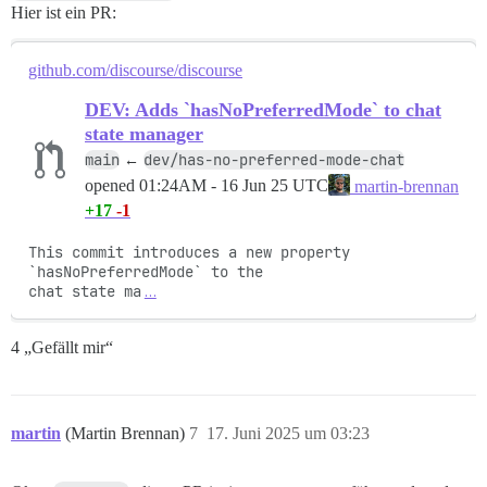
Hier ist ein PR:
github.com/discourse/discourse
DEV: Adds `hasNoPreferredMode` to chat
state manager
main
dev/has-no-preferred-mode-chat
←
opened
01:24AM - 16 Jun 25 UTC
martin-brennan
+17
-1
This commit introduces a new property 
`hasNoPreferredMode` to the

chat state ma
…
4 „Gefällt mir“
martin
(Martin Brennan)
7
17. Juni 2025 um 03:23