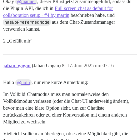
Okay
, dieser PR ist jetzt zusammengeführt, sodass du
@manuel
die Plugin-API, die ich in
Full-screen chat as default for
collaboration setup - #4 by martin
beschrieben habe, und
hasNoPreferredMode
aus dem Chat-Zustandsmanager
verwenden kannst.
2 „Gefällt mir“
jahan_gagan
(Jahan Gagan)
8
17. Juni 2025 um 07:16
Hallo
, nur eine kurze Anmerkung:
@nolo
Im Vollbild-Chatmodus muss man normalerweise den
Vollbildmodus verlassen (oder die Chat-UI anderweitig ändern),
bevor man eine klare Option sieht, um zur Chatliste
zurückzukehren oder zu einer Konversation mit einem anderen
Mitglied zu wechseln.
Vielleicht sollte man überlegen, ob es eine Möglichkeit gibt, die