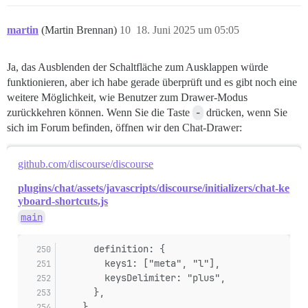
martin
(Martin Brennan)
10
18. Juni 2025 um 05:05
Ja, das Ausblenden der Schaltfläche zum Ausklappen würde
funktionieren, aber ich habe gerade überprüft und es gibt noch eine
weitere Möglichkeit, wie Benutzer zum Drawer-Modus
zurückkehren können. Wenn Sie die Taste
-
drücken, wenn Sie
sich im Forum befinden, öffnen wir den Chat-Drawer:
github.com/discourse/discourse
plugins/chat/assets/javascripts/discourse/initializers/chat-ke
yboard-shortcuts.js
main
      definition: {
        keys1: ["meta", "l"],
        keysDelimiter: "plus",
      },
    },