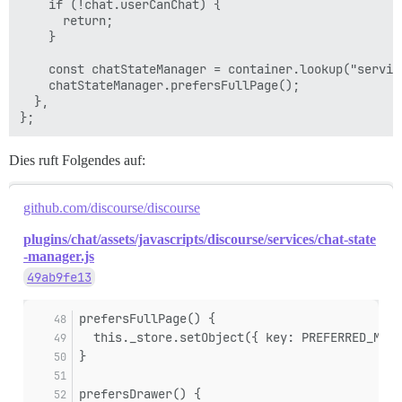
    if (!chat.userCanChat) {

      return;

    }

    const chatStateManager = container.lookup("servic
    chatStateManager.prefersFullPage();

  },

Dies ruft Folgendes auf:
github.com/discourse/discourse
plugins/chat/assets/javascripts/discourse/services/chat-state
-manager.js
49ab9fe13
prefersFullPage() {
  this._store.setObject({ key: PREFERRED_MODE
}
prefersDrawer() {