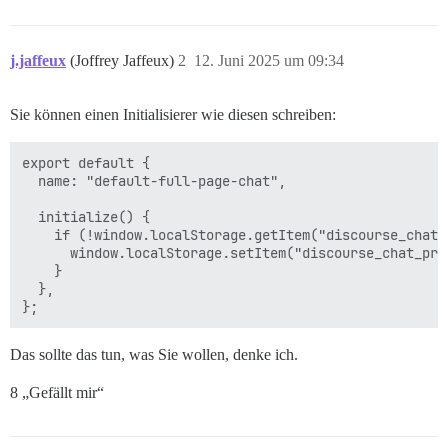
j.jaffeux
(Joffrey Jaffeux)
2
12. Juni 2025 um 09:34
Sie können einen Initialisierer wie diesen schreiben:
export default {

  name: "default-full-page-chat",

  initialize() {

    if (!window.localStorage.getItem("discourse_chat_
      window.localStorage.setItem("discourse_chat_pre
    }

  },

Das sollte das tun, was Sie wollen, denke ich.
8 „Gefällt mir“