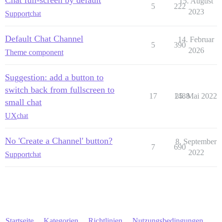
15. August
5
222
2023
Support
chat
Default Chat Channel
14. Februar
5
390
2026
Theme component
Suggestion: add a button to
switch back from fullscreen to
17
1488
25. Mai 2022
small chat
UX
chat
No 'Create a Channel' button?
8. September
7
690
2022
Support
chat
Startseite
Kategorien
Richtlinien
Nutzungsbedingungen