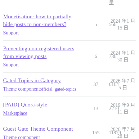
量
Monetisation: how to partially
2024 年1 月
hide posts to non-members?
5
566
15 日
Support
Preventing non-registered users
2024 年1 月
from viewing posts
6
736
30 日
Support
Gated Topics in Category
2026 年7 月
37
6164
5 日
Theme component
official
,
gated-topics
[PAID] Quora-style
2019 年9 月
13
2210
11 日
Marketplace
Guest Gate Theme Component
2026 年7 月
155
11879
28 日
Theme component