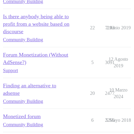
Community Building
Is there anybody being able to
profit from a website based on
22
7283
2 Junio 2019
discourse
Community Building
Forum Monetization (Without
12 Agosto
AdSense?)
5
3091
2019
Support
Finding an alternative to
10 Marzo
adsense
20
2477
2024
Community Building
Monetized forum
6
2256
5 Mayo 2018
Community Building