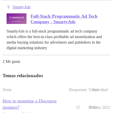
SmartyAds
Full-Stack Programmatic Ad Tech
Company - SmartyAds
SmartyAds is a full-stack programmatic ad tech company
which offers the best-in-class profitable ad monetization and
media buying solutions for advertisers and publishers in the
digital marketing industry
2 Me gusta
Temas relacionados
Tema
Respuestas
Vistas
Actividad
How to monetize a Discourse
instance?
15
6933
8 Junio 2022