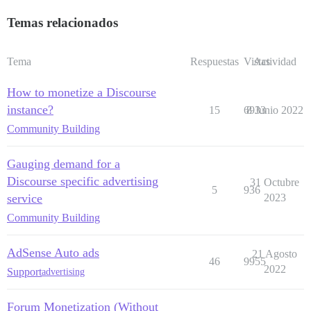
Temas relacionados
Tema
Respuestas
Vistas
Actividad
How to monetize a Discourse
instance?
15
6933
8 Junio 2022
Community Building
Gauging demand for a
Discourse specific advertising
31 Octubre
5
936
service
2023
Community Building
AdSense Auto ads
21 Agosto
46
9955
2022
Support
advertising
Forum Monetization (Without