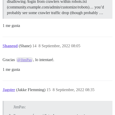
disallowing /login from crawlers within robots.txt
(community.example.com/admin/customize/robots)… you’d
probably see some crawler traffic drop (though probably …
1 me gusta
Shaneod
(Shane)
14
8 Septiembre, 2022 08:05
Gracias
, lo intentaré.
@JimPas
1 me gusta
Jagster
(Jakke Flemming)
15
8 Septiembre, 2022 08:35
JimPas: