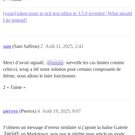
[wrap]-token issue in rich text editor in 3.5.0 revisited | What should
I do instead?
sam
(Sam Saffron)
2
Août 11, 2025, 2:41
Merci d’avoir signalé,
surveille les cas limites comme
@renato
celui-ci, wrap a été notre solution pour certains composants de
thème, nous allons le faire fonctionner.
2 « J'aime »
pierrox
(Pierrox)
4
Août 19, 2025, 8:07
J’obtiens un message d’erreur similaire si j’ajoute la balise Galerie
[grid]
en Markdown, puis que je réédite mon article en mode