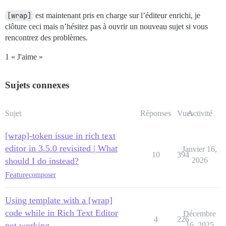
[wrap]
est maintenant pris en charge sur l’éditeur enrichi, je
clôture ceci mais n’hésitez pas à ouvrir un nouveau sujet si vous
rencontrez des problèmes.
1 « J'aime »
Sujets connexes
Sujet
Réponses
Vues
Activité
[wrap]-token issue in rich text
editor in 3.5.0 revisited | What
Janvier 16,
10
394
should I do instead?
2026
Feature
composer
Using template with a [wrap]
code while in Rich Text Editor
Décembre
4
226
not working
16, 2025