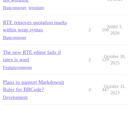
Bug
composer
,
templates
RTE removes quotation marks
Juillet 3,
within wrap syntax
2
108
2026
Bug
composer
The new RTE editor fails if
Octobre 30,
latex is used
2
129
2025
Feature
composer
Plans to support Markdownit
Octobre 31,
Ruler for BBCode?
4
447
2023
Development