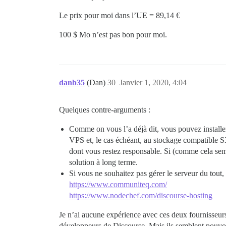
Le prix pour moi dans l’UE = 89,14 €
100 $ Mo n’est pas bon pour moi.
danb35
(Dan)
30
Janvier 1, 2020, 4:04
Quelques contre-arguments :
Comme on vous l’a déjà dit, vous pouvez installer
VPS et, le cas échéant, au stockage compatible S3
dont vous restez responsable. Si (comme cela semb
solution à long terme.
Si vous ne souhaitez pas gérer le serveur du tou
https://www.communiteq.com/
https://www.nodechef.com/discourse-hosting
Je n’ai aucune expérience avec ces deux fournisseur
développeurs de Discourse. Mais ils semblent pouvoi