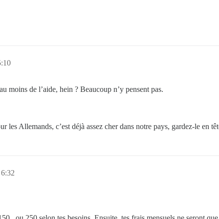
5:10
 au moins de l’aide, hein ? Beaucoup n’y pensent pas.
 les Allemands, c’est déjà assez cher dans notre pays, gardez-le en têt
 6:32
 150
, ou 250
selon tes besoins. Ensuite, tes frais mensuels ne seront que