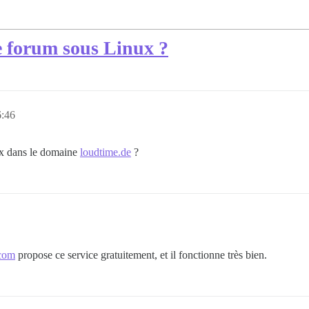
e forum sous Linux ?
6:46
ux dans le domaine
loudtime.de
?
.com
propose ce service gratuitement, et il fonctionne très bien.