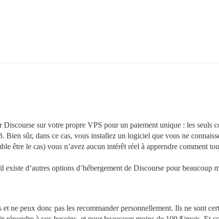
 Discourse sur votre propre VPS pour un paiement unique : les seuls coû
. Bien sûr, dans ce cas, vous installez un logiciel que vous ne connaiss
le être le cas) vous n’avez aucun intérêt réel à apprendre comment tout 
t, il existe d’autres options d’hébergement de Discourse pour beaucoup 
s et ne peux donc pas les recommander personnellement. Ils ne sont cert
r répondre à vos besoins, et pour beaucoup moins de 100 $/mois. Et co