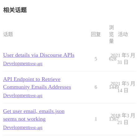
相关话题
浏
话题
回复
览
活动
量
User details via Discourse APIs
2021 年5 月
5
628
31 日
Development
rest-api
API Endpoint to Retrieve
2021 年5 月
Community Emails Addresses
6
1449
14 日
Development
rest-api
Get user email, emails.json
2018 年3 月
seems not working
1
1367
21 日
Development
rest-api