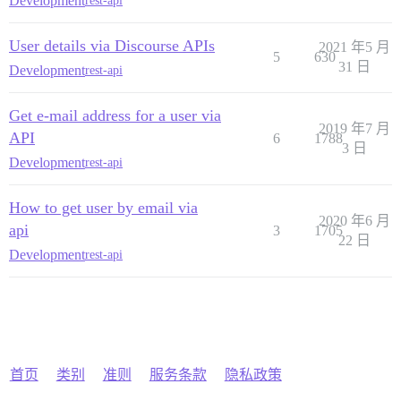
Development
rest-api
User details via Discourse APIs
2021 年5 月
5
630
31 日
Development
rest-api
Get e-mail address for a user via
2019 年7 月
API
6
1788
3 日
Development
rest-api
How to get user by email via
2020 年6 月
api
3
1705
22 日
Development
rest-api
首页
类别
准则
服务条款
隐私政策