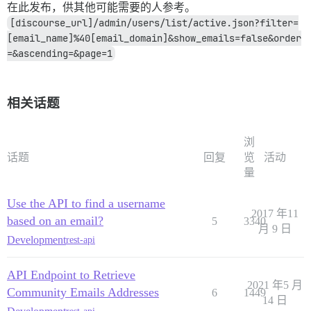
在此发布，供其他可能需要的人参考。
[discourse_url]/admin/users/list/active.json?filter=
[email_name]%40[email_domain]&show_emails=false&order
=&ascending=&page=1
相关话题
浏
话题
回复
览
活动
量
Use the API to find a username
2017 年11
based on an email?
5
3340
月 9 日
Development
rest-api
API Endpoint to Retrieve
2021 年5 月
Community Emails Addresses
6
1449
14 日