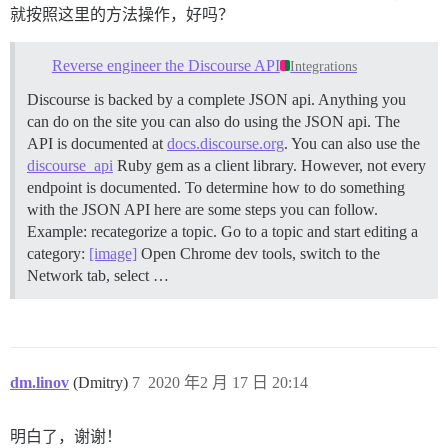
就按照这里的方法操作，好吗？
Reverse engineer the Discourse API
Integrations
Discourse is backed by a complete JSON api. Anything you
can do on the site you can also do using the JSON api. The
API is documented at
docs.discourse.org
. You can also use the
discourse_api
Ruby gem as a client library. However, not every
endpoint is documented. To determine how to do something
with the JSON API here are some steps you can follow.
Example: recategorize a topic. Go to a topic and start editing a
category:
[image]
Open Chrome dev tools, switch to the
Network tab, select …
dm.linov
(Dmitry)
7
2020 年2 月 17 日 20:14
明白了，谢谢！