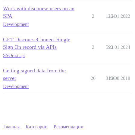
Work with discourse users on an
SPA
2
1264
13.01.2022
Development
GET DiscourseConnect Single
Sign On record via APIs
2
593
22.01.2024
SSO
rest-api
Getting signed data from the
server
20
3166
23.08.2018
Development
Главная
Категории
Рекомендации