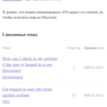
Я думаю, что можно инициировать API-запрос по external_id,
чтобы получить имя на Discourse.
Связанные темы
Тема
Ответов
Просм.
Активность
How can I check in my website
if the user is logged in to my
3
917
31.05.2023
Discourse?
Development
Get logged in user info from
another website
11
457
15.02.2024
SSO