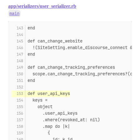
app/serializers/user_serializer.rb
main
end
def can_change_website
  !(SiteSetting.enable_discourse_connect && S
end
def can_change_tracking_preferences
  scope.can_change_tracking_preferences?(obje
end
def user_api_keys
  keys =
    object
      .user_api_keys
      .where(revoked_at: nil)
      .map do |k|
        {
          id: k.id,