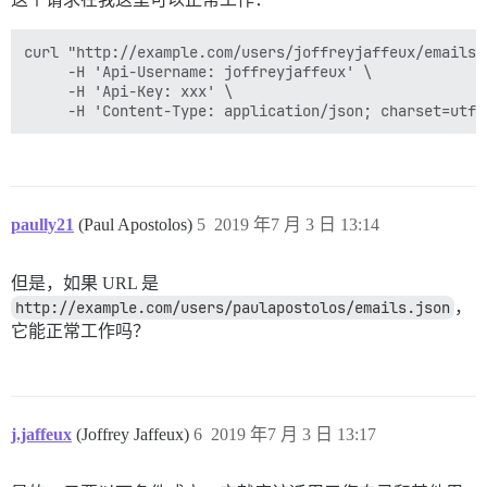
curl "http://example.com/users/joffreyjaffeux/emails.j
     -H 'Api-Username: joffreyjaffeux' \

     -H 'Api-Key: xxx' \

paully21
(Paul Apostolos)
5
2019 年7 月 3 日 13:14
但是，如果 URL 是
http://example.com/users/paulapostolos/emails.json
，
它能正常工作吗？
j.jaffeux
(Joffrey Jaffeux)
6
2019 年7 月 3 日 13:17