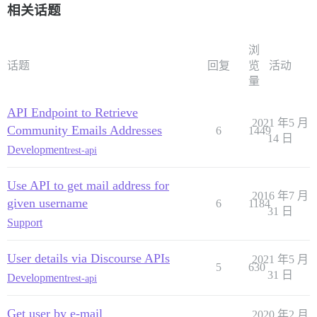
相关话题
浏
话题
回复
览
活动
量
API Endpoint to Retrieve
2021 年5 月
Community Emails Addresses
6
1449
14 日
Development
rest-api
Use API to get mail address for
2016 年7 月
given username
6
1184
31 日
Support
User details via Discourse APIs
2021 年5 月
5
630
31 日
Development
rest-api
Get user by e-mail
2020 年2 月